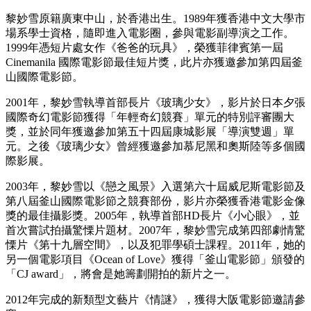
黎妙雪原籍廣東中山，於香港出生。1989年獲香港中文大學市
場系學士資格，隨即進入電影圈，參與電影副導演之工作。
1999年憑短片處女作《爸爸的玩具》，榮獲菲律賓第一屆
Cinemanila 國際電影節最佳短片獎，此片亦獲邀參加第四屆釜
山國際電影節。
2001年，黎妙雪執導首部長片《玻璃少女》，影片於日本夕張
國際奇幻電影節獲得「年輕奇幻競賽」單元的特別評審團大
獎，並於同年獲邀參加第五十四屆康城影展「導演雙週」單
元。之後《玻璃少女》曾經獲邀參加慕尼黑和奧斯陸等多個國
際影展。
2003年，黎妙雪以《戀之風景》入選第六十屆威尼斯電影節及
第八屆釜山國際電影節之競賽部份，影片亦榮獲香港電影金像
獎的最佳攝影獎。2005年，執導首部HD長片《小心眼》，並
首次嘗試拍攝驚慄片題材。2007年，黎妙雪完成第四部劇情驚
慄片《第十九層空間》，以及犯罪學碩士課程。2011年，她的
另一個電影項目《Ocean of Love》獲得「釜山電影節」頒發的
「CJ award」，將會是她籌劃開拍的新片之一。
2012年完成的新類型文藝片《情謎》，獲得大阪電影節邀請參