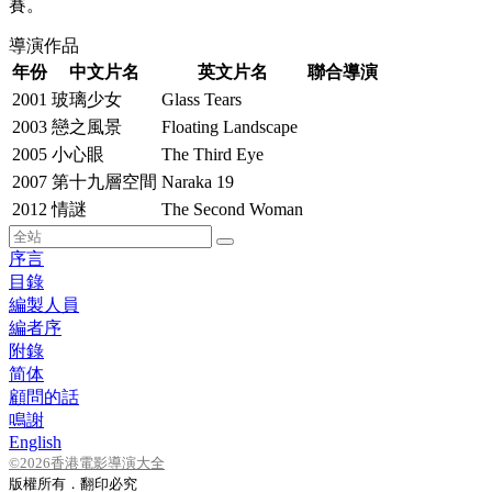
賽。
導演作品
年份
中文片名
英文片名
聯合導演
2001
玻璃少女
Glass Tears
2003
戀之風景
Floating Landscape
2005
小心眼
The Third Eye
2007
第十九層空間
Naraka 19
2012
情謎
The Second Woman
序言
目錄
編製人員
編者序
附錄
简体
顧問的話
鳴謝
English
©2026香港電影導演大全
版權所有．翻印必究