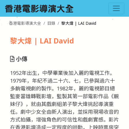
香港電影導演大全
目錄
黎大煒 | LAI David
黎大煒 | LAI David
小傳
1952年出生，中學畢業後加入麗的電視工作。
1979年，年紀不過二十六、七，已參與過六十
多齣電視劇的製作。1982年，麗的電視節目總
監麥當雄轉戰影壇，監製其第一部電影作品《靚
妹仔》，就由其戲劇組弟子黎大煒挑起導演重
任。劇中少女全由新人演出，並採用現場收音的
方式拍攝，增強角色的可信性和戲劇實感。影片
在香港影壇造成一定程度的哄動，上映時票房突