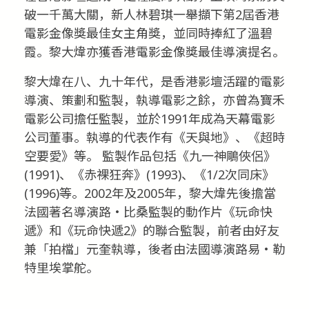
破一千萬大關，新人林碧琪一舉擷下第2屆香港
電影金像獎最佳女主角獎，並同時捧紅了溫碧
霞。黎大煒亦獲香港電影金像獎最佳導演提名。
黎大煒在八、九十年代，是香港影壇活躍的電影
導演、策劃和監製，執導電影之餘，亦曾為寶禾
電影公司擔任監製，並於1991年成為天幕電影
公司董事。執導的代表作有《天與地》、《超時
空要愛》等。 監製作品包括《九一神鵰俠侶》
(1991)、《赤裸狂奔》(1993)、《1/2次同床》
(1996)等。2002年及2005年，黎大煒先後擔當
法國著名導演路‧比桑監製的動作片《玩命快
遞》和《玩命快遞2》的聯合監製，前者由好友
兼「拍檔」元奎執導，後者由法國導演路易‧勒
特里埃掌舵。