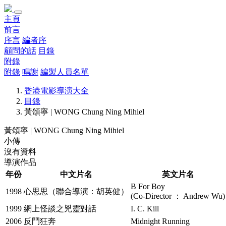
主頁
前言
序言
編者序
顧問的話
目錄
附錄
附錄
鳴謝
編製人員名單
香港電影導演大全
目錄
黃頌寧 | WONG Chung Ning Mihiel
黃頌寧 | WONG Chung Ning Mihiel
小傳
沒有資料
導演作品
年份
中文片名
英文片名
B For Boy
1998
心思思（聯合導演：胡英健）
(Co-Director ： Andrew Wu)
1999
網上怪談之兇靈對話
I. C. Kill
2006
反鬥狂奔
Midnight Running