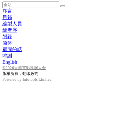
序言
目錄
編製人員
編者序
附錄
简体
顧問的話
鳴謝
English
©2026香港電影導演大全
版權所有．翻印必究
Powered by Infotools Limited