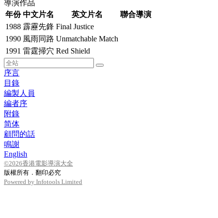
導演作品
年份
中文片名
英文片名
聯合導演
1988
霹靂先鋒
Final Justice
1990
風雨同路
Unmatchable Match
1991
雷霆掃穴
Red Shield
序言
目錄
編製人員
編者序
附錄
简体
顧問的話
鳴謝
English
©2026香港電影導演大全
版權所有．翻印必究
Powered by Infotools Limited