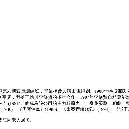
電視第六期藝員訓練班，畢業後參與演出電視劇。1980年轉投邵氏
)等電影兼任副導演，開始了他與李修賢的多年合作。1987年李修賢
《雷霆掃穴》(1991)。他成為該公司的主力幹將之一，身兼策劃、
86)、《代客泊車》(1986)、《重案實錄O記》(1994)、《賊王
或江湖老大居多。