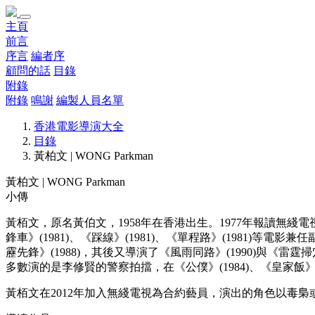
主頁
前言
序言
編者序
顧問的話
目錄
附錄
附錄
鳴謝
編製人員名單
香港電影導演大全
目錄
黃柏文 | WONG Parkman
黃柏文 | WONG Parkman
小傳
黃栢文，原名黃伯文，1958年在香港出生。1977年報讀無綫
鋒車》(1981)、《踩線》(1981)、《單程路》(1981
靂先鋒》(1988)，其後又導演了《風雨同路》(1990)與
多數演的是李修賢的警察拍擋，在《公僕》(1984)、《皇家飯》(19
黃栢文在2012年加入無綫電視為合約藝員，演出的角色以毒梟