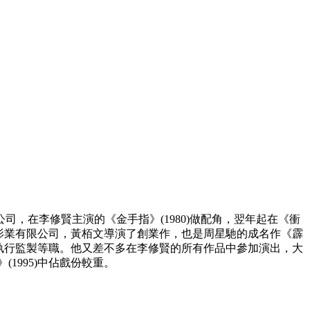
公司，在李修賢主演的《金手指》(1980)做配角，翌年起在《衝
自組萬能影業有限公司，黃栢文導演了創業作，也是周星馳的成名作《霹
編劇、執行監製等職。他又差不多在李修賢的所有作品中參加演出，大
》(1995)中佔戲份較重。