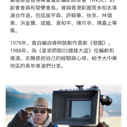
創會會員和榮譽會長。曾與香港影圈眾多知名導
演合作過，包括吳宇森、許鞍華、徐克、林嶺
東、洪金寶、成龍、袁和平、陳可辛、陳嘉上等
等。
1979年，曾自編自導時裝動作喜劇《發圍》。
1988年，為《皇家師姐III雌雄大盜》任編劇和
導演。志願是把自己的經驗與心得，給予大中華
地區的青年導演們分享。