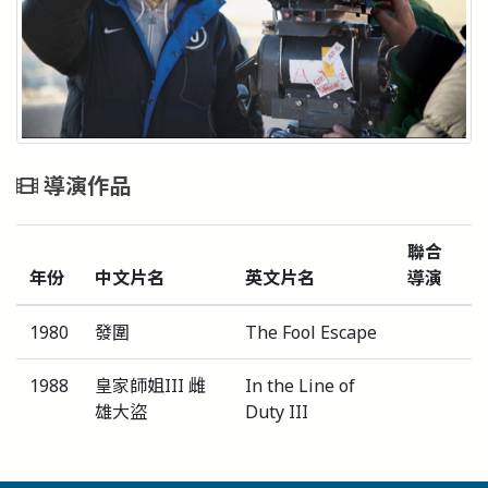
導演作品
聯合
年份
中文片名
英文片名
導演
1980
發圍
The Fool Escape
1988
皇家師姐III 雌
In the Line of
雄大盜
Duty III