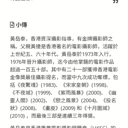
小傳
黃岳泰，香港資深攝影指導，有金牌攝影師之
稱。父親黃捷是香港著名的電影攝影師，活躍於
上世紀五、六十年代。黃岳泰於1973年入行，
1976年晉升攝影師，迄今由他掌鏡的電影作品
超過一百五十部。其中有二十一部獲得香港電影
金像獎最佳攝影提名，而當中九次成功奪標，包
括《夜驚魂》(1983)、《宋家皇朝》(1998)、
《不夜城》(1999)、《紫雨風暴》(2000)、《幽
靈人間》(2002)、《戀之風景》(2004)、《投名
狀》(2008)、《畫皮》(2009) 和《十月圍城》
(2010) ，而最後三部是連續三年得獎。
黃岳泰是香港專業電影攝影師學會（HKSC）的