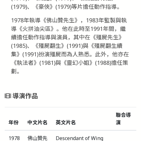
(1979)、《豪俠》(1979)等片擔任動作指導。
1978年執導《佛山贊先生》，1983年監製與執
導《火拼油尖區》。他在此時至1991年間，繼
續擔任動作指導與演員，其中在《殭屍先生》
(1985)、《殭屍翻生》(1991)與《殭屍翻生續
集》(1991)扮演殭屍而為人熟悉。此外，他亦在
《執法者》(1981)與《靈幻小姐》(1988)擔任策
劃。
導演作品
聯合導
年份
中文片名
英文片名
演
1978
佛山贊先
Descendant of Wing