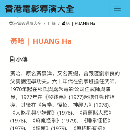
香港電影導演大全
目錄
黃哈 | HUANG Ha
黃哈 | HUANG Ha
小傳
黃哈，原名黃景洋，又名黃蝦，曾跟隨劉家良的
父親劉湛學功夫。六十年代在劉家班擔任武師，
1970年起在邵氏與嘉禾電影公司任武師與演
員，1977年在《發錢寒》(1977)起擔任動作指
導，其後在《盲拳、怪招、神經刀》(1978)、
《大煞星與小妹頭》(1978)、《荷蘭賭人頭》
(1978)、《痳瘋怪拳》(1979)、《睡拳怪招》
(1979)、《踢館》(1979)、《無招勝有招》