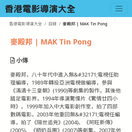
香港電影導演大全
目錄
麥殿邦 | MAK Tin Pong
麥殿邦 | MAK Tin Pong
小傳
麥殿邦，八十年代中進入無&#32171;電視任助
理編導，1989年轉投亞洲電視做編導，參與
《滿清十三皇朝》(1990)等劇集的製作。其後他
踏足電影界，1994年導演驚慄片《驚情廿四小
時》。1999年加入中大電影創作室，拍了四部
數碼電影。2003年他重回無&#32171;電視任編
導，拍了《隔世追兇》(2004)、《阿旺新傳》
(2005)、《師奶兵團》(2007)等劇集。2007年他