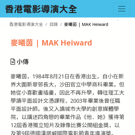
香港電影導演大全
目錄
麥曦茵 | MAK Heiward
麥曦茵 | MAK Heiward
小傳
麥曦茵，1984年8月21日在香港出生，自小在新
界大圍新翠邨長大，沙田官立中學商科畢業。但
她從小喜歡畫插畫，因此不再升學，轉往理工大
學讀平面設計文憑課程，2003年畢業後曾任職
平面設計師。後又入讀城市大學的創意媒體學
院，以講述四角戀的畢業作品《他．她》獲得第
12屆香港獨立短片及錄像比賽公開組金獎，以
及第9屆德國漢諾威國際電影節青年導演獎。