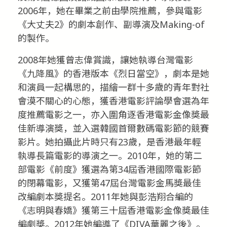
2006年，她在畢業之前由學院推薦，參與電影
《大丈夫2》的劇本創作、副導演及Making-of
的製作。
2008年她獲曾志偉賞識，讓她執導台灣電影
《九降風》的香港版本《烈日當空》，劇本是她
和演員一起構思的，描繪一群十多歲的青年對社
會漠不關心的心態，獲香港電影評論學會選為年
度推薦電影之一，亦入圍角逐香港電影金像獎最
佳新導演獎，並入選韓國首爾數碼電影節的競賽
影片。她拍攝此片時只有23歲，是香港最年輕
執導長篇電影的導演之一。2010年，她的第二
部電影《前度》獲選為第34屆香港國際電影節
的閉幕電影，又獲第47屆台灣電影金馬獎最佳
改編劇本獎提名。2011年她與彭浩翔合編的
《志明與春嬌》獲第三十屆香港電影金像獎最佳
編劇獎。2012年她編導了《DIVA華麗之後》。