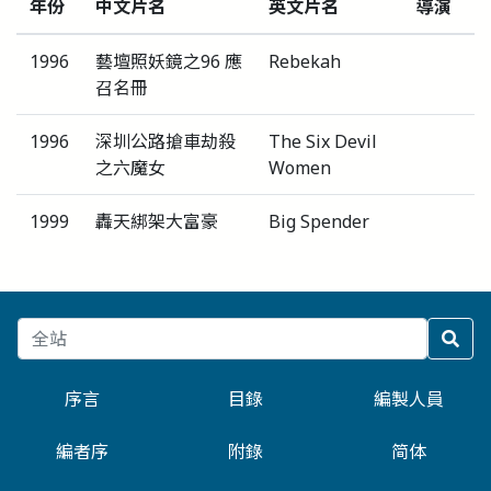
年份
中文片名
英文片名
導演
1996
藝壇照妖鏡之96 應
Rebekah
召名冊
1996
深圳公路搶車劫殺
The Six Devil
之六魔女
Women
1999
轟天綁架大富豪
Big Spender
序言
目錄
編製人員
編者序
附錄
简体