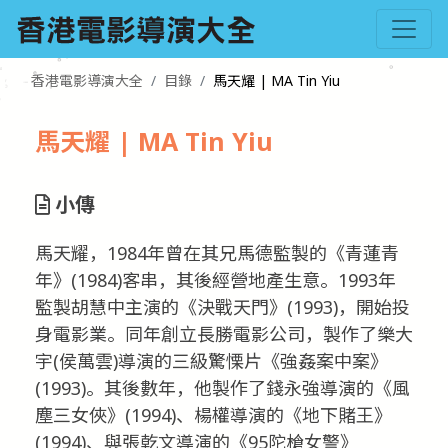
香港電影導演大全
目錄
馬天耀 | MA Tin Yiu
馬天耀 | MA Tin Yiu
小傳
馬天耀，1984年曾在其兄馬德監製的《青蓮青
年》(1984)客串，其後經營地產生意。1993年
監製胡慧中主演的《決戰天門》(1993)，開始投
身電影業。同年創立長勝電影公司，製作了樂大
宇(侯萬雲)導演的三級驚慄片《強姦案中案》
(1993)。其後數年，他製作了錢永強導演的《風
塵三女俠》(1994)、楊權導演的《地下賭王》
(1994)、與張乾文導演的《95陀槍女警》