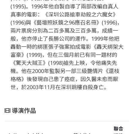
(1995)。1996年他自製自導了兩部改編自真人
真事的電影：《深圳公路搶車劫殺之六魔女》
(1996)與《藝壇照妖鏡之96應召名冊》(1996)，
兩片票房分別為二百多萬及三百多萬，成績一
般，他亦停止了長勝公司的運作。1999年他把
轟動一時的綁匪張子強案拍成電影《轟天綁架大
富豪》(1999)，但在三個月前已有同一題材的
《驚天大賊王》(1998)搶先上映，令他痛失先
機。他在2000年監製另一部三級艷情片《還枝
格格》後發現自己患了癌症，因久醫未愈而厭
世，於2003年11月在深圳跳樓自殺身亡。
導演作品
聯合