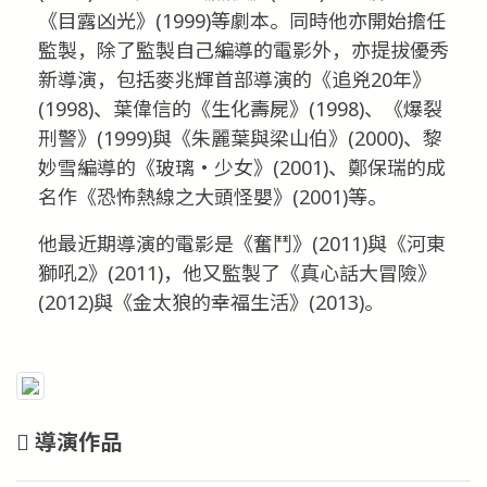
《目露凶光》(1999)等劇本。同時他亦開始擔任
監製，除了監製自己編導的電影外，亦提拔優秀
新導演，包括麥兆輝首部導演的《追兇20年》
(1998)、葉偉信的《生化壽屍》(1998)、《爆裂
刑警》(1999)與《朱麗葉與梁山伯》(2000)、黎
妙雪編導的《玻璃‧少女》(2001)、鄭保瑞的成
名作《恐怖熱線之大頭怪嬰》(2001)等。
他最近期導演的電影是《奮鬥》(2011)與《河東
獅吼2》(2011)，他又監製了《真心話大冒險》
(2012)與《金太狼的幸福生活》(2013)。
導演作品