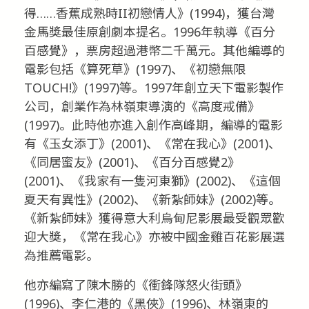
得……香蕉成熟時II初戀情人》(1994)，獲台灣
金馬獎最佳原創劇本提名。1996年執導《百分
百感覺》，票房超過港幣二千萬元。其他編導的
電影包括《算死草》(1997)、《初戀無限
TOUCH!》(1997)等。1997年創立天下電影製作
公司，創業作為林嶺東導演的《高度戒備》
(1997)。此時他亦進入創作高峰期，編導的電影
有《玉女添丁》(2001)、《常在我心》(2001)、
《同居蜜友》(2001)、《百分百感覺2》
(2001)、《我家有一隻河東獅》(2002)、《這個
夏天有異性》(2002)、《新紮師妹》(2002)等。
《新紮師妹》獲得意大利烏甸尼影展最受觀眾歡
迎大獎，《常在我心》亦被中國金雞百花影展選
為推薦電影。
他亦編寫了陳木勝的《衝鋒隊怒火街頭》
(1996)、李仁港的《黑俠》(1996)、林嶺東的