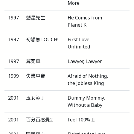
More
1997
戇星先生
He Comes from
Planet K
1997
初戀無TOUCH!
First Love
Unlimited
1997
算死草
Lawyer, Lawyer
1999
失業皇帝
Afraid of Nothing,
the Jobless King
2001
玉女添丁
Dummy Mommy,
Without a Baby
2001
百分百感覺2
Feel 100% II