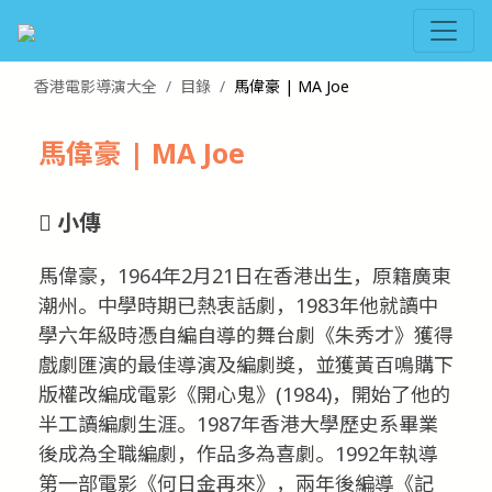
香港電影導演大全
目錄
馬偉豪 | MA Joe
馬偉豪 | MA Joe
小傳
馬偉豪，1964年2月21日在香港出生，原籍廣東
潮州。中學時期已熱衷話劇，1983年他就讀中
學六年級時憑自編自導的舞台劇《朱秀才》獲得
戲劇匯演的最佳導演及編劇獎，並獲黃百鳴購下
版權改編成電影《開心鬼》(1984)，開始了他的
半工讀編劇生涯。1987年香港大學歷史系畢業
後成為全職編劇，作品多為喜劇。1992年執導
第一部電影《何日金再來》，兩年後編導《記