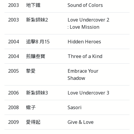
2003
地下鐵
Sound of Colors
2003
新紮師妹2
Love Undercover 2
: Love Mission
2004
追擊8 月15
Hidden Heroes
2004
煎釀叁寶
Three of a Kind
2005
摯愛
Embrace Your
Shadow
2006
新紮師妹3
Love Undercover 3
2008
蠍子
Sasori
2009
愛得起
Give & Love