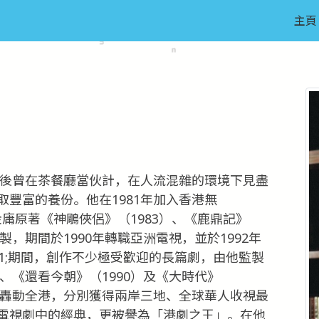
主頁
業後曾在茶餐廳當伙計，在人流混雜的環境下見盡
豐富的養份。他在1981年加入香港無
編金庸原著《神鵰俠侶》（1983）、《鹿鼎記》
製，期間於1990年轉職亞洲電視，並於1992年
2171;期間，創作不少極受歡迎的長篇劇，由他監製
、《還看今朝》（1990）及《大時代》
後轟動全港，分別獲得兩岸三地、全球華人收視最
電視劇中的經典，更被譽為「港劇之王」。在他