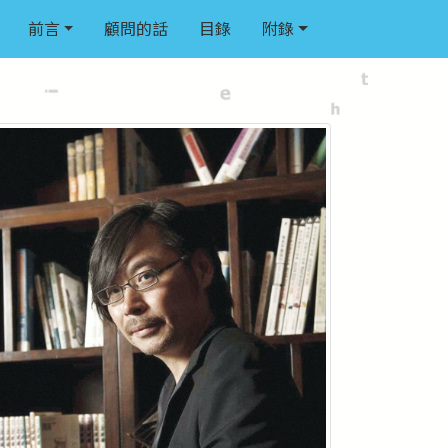
前言
顧問的話
目錄
附錄