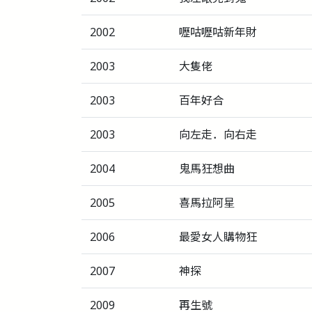
2002
嚦咕嚦咕新年財
2003
大隻佬
2003
百年好合
2003
向左走．向右走
2004
鬼馬狂想曲
2005
喜馬拉阿星
2006
最愛女人購物狂
2007
神探
2009
再生號