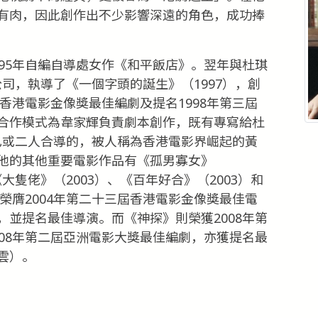
有肉，因此創作出不少影響深遠的角色，成功捧
95年自編自導處女作《和平飯店》。翌年與杜琪
限公司，執導了《一個字頭的誕生》（1997），創
屆香港電影金像獎最佳編劇及提名1998年第三屆
合作模式為韋家輝負責劇本創作，既有專寫給杜
給自己或二人合導的，被人稱為香港電影界崛起的黃
他的其他重要電影作品有《孤男寡女》
《大隻佬》（2003）、《百年好合》（2003）和
》榮膺2004年第二十三屆香港電影金像獎最佳電
並提名最佳導演。而《神探》則榮獲2008年第
08年第二屆亞洲電影大獎最佳編劇，亦獲提名最
雲）。