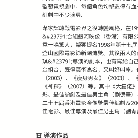
監製電視劇中，每個角色均塑造得有血
紅劇中不少演員。
韋家輝轉戰電影界之後轉變風格，在19
&#23791;合組銀河映像（香港）有
意一鳴驚人，榮獲提名1998年第十七
釜山國際電影節新潮流獎。其後兩人的
琪&#23791;導演的劇本，也有寫
金組合，既得藝術高名，又叫好叫座。
（2003）、《瘦身男女》（2003）、
《神探》（2007）等。其中《大隻佬
影、最佳編劇及最佳男主角（劉德華），
二十七屆香港電影金像獎最佳編劇及20
佳電影、最佳導演及最佳男主角（劉青
導演作品