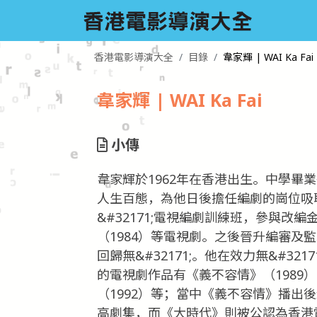
香港電影導演大全
目錄
韋家輝 | WAI Ka Fai
韋家輝 | WAI Ka Fai
小傳
韋家輝於1962年在香港出生。中學畢
人生百態，為他日後擔任編劇的崗位吸取
&#32171;電視編劇訓練班，參與改
（1984）等電視劇。之後晉升編審及監
回歸無&#32171;。他在效力無&#3
的電視劇作品有《義不容情》（1989）
（1992）等；當中《義不容情》播出
高劇集，而《大時代》則被公認為香港