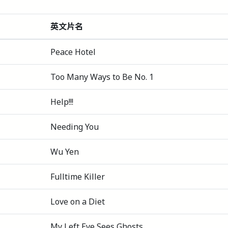
英文片名
Peace Hotel
Too Many Ways to Be No. 1
Help!!!
Needing You
Wu Yen
Fulltime Killer
Love on a Diet
My Left Eye Sees Ghosts