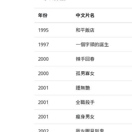
年份
中文片名
1995
和平飯店
1997
一個字頭的誕生
2000
辣手回春
2000
孤男寡女
2001
鍾無艷
2001
全職殺手
2001
瘦身男女
2002
我左眼見到鬼