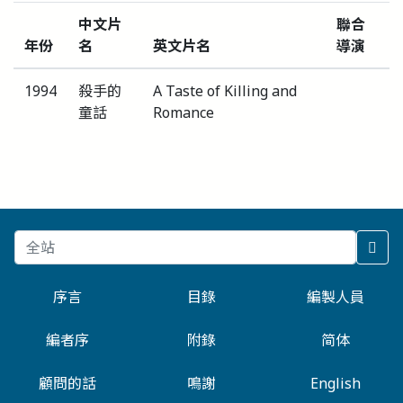
中文片
聯合
年份
名
英文片名
導演
1994
殺手的
A Taste of Killing and
童話
Romance
序言
目錄
編製人員
編者序
附錄
简体
顧問的話
鳴謝
English