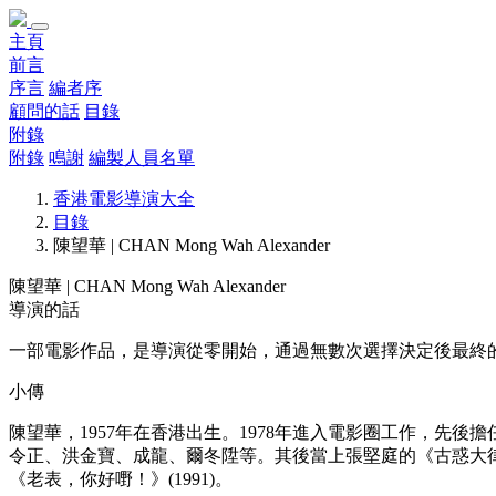
主頁
前言
序言
編者序
顧問的話
目錄
附錄
附錄
鳴謝
編製人員名單
香港電影導演大全
目錄
陳望華 | CHAN Mong Wah Alexander
陳望華 | CHAN Mong Wah Alexander
導演的話
一部電影作品，是導演從零開始，通過無數次選擇決定後最終
小傳
陳望華，1957年在香港出生。1978年進入電影圈工作，
令正、洪金寶、成龍、爾冬陞等。其後當上張堅庭的《古惑大律師》(1
《老表，你好嘢！》(1991)。