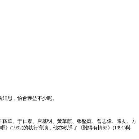
首細思，怕會獲益不少呢。
有許鞍華、于仁泰、唐基明、黃華麒、張堅庭、曾志偉、陳友、方
》(1992)的執行導演，他亦執導了《難得有情郎》(1991)與