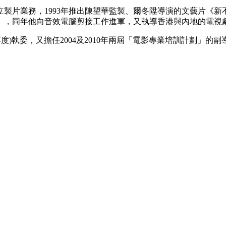
獨立製片業務，1993年推出陳望華監製、爾冬陞導演的文藝片《
車》，同年他向音效電腦剪接工作進軍，又執導香港與內地的電視
6年度)執委，又擔任2004及2010年兩屆「電影專業培訓計劃」的