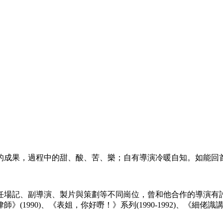
的成果，過程中的甜、酸、苦、樂；自有導演冷暖自知。如能回
先後擔任場記、副導演、製片與策劃等不同崗位，曾和他合作的導演
990)、《表姐，你好嘢！》系列(1990-1992)、《細佬識講嘢