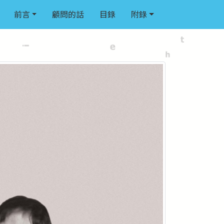
前言
顧問的話
目錄
附錄