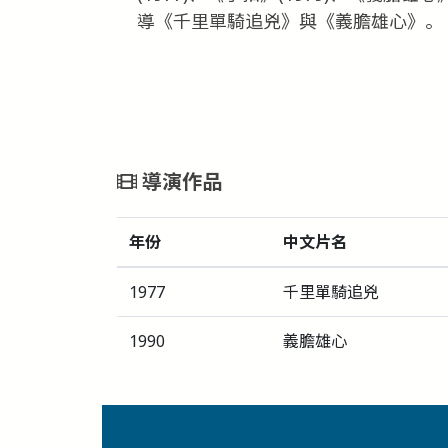
導《千里單騎追兇》與《義膽雄心》。
導演作品
年份
中文片名
1977
千里單騎追兇
1990
義膽雄心