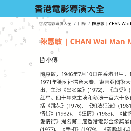
香港電影導演大全
目錄
陳惠敏 | CHAN Wai M
陳惠敏 | CHAN Wai Man M
小傳
陳惠敏，1946年7月10日在香港出生
1971年獲國術擂台大賽、東南亞國術
出，主演《黑名單》(1972)、《血愛》(
紅星。四十年來主演和參演一百六十多
括《跳灰》(1976)、《知法犯法》(198
情街》(1982)、《狂情》(1983)、《
愛情街》提名第二屆香港電影金像獎最
(1977)、《手扣》(1979)、《義膽雄