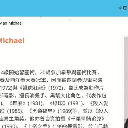
主頁
an Michael
ichael
。14歲開始習國術，20歲參加拳擊與國術比賽，
大賽及西洋拳大賽冠軍，因而被邀請參與電影演
1972)與《餓虎狂龍》(1972)，自此成為動作片
部電影，擅長演殺手、黑幫大佬角色，代表作包
1)、《舞廳》(1981)、《綠印》(1981)、《殺入愛
偷情》(1985)、《黑道福星》(1989)等，並以《殺入
佳男主角獎。他亦曾自資拍攝《千里單騎追兇》
心》(1990)、《上帝之手》(1999)等電影，並自己執