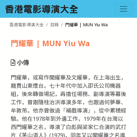
香港電影導演大全
目錄
門耀華 | MUN Yiu Wa
門耀華 | MUN Yiu Wa
小傳
門耀華，或寫作聞耀華及文耀華，在上海出生，
籍貫山東煙台。七十年代中加入卲氏公司機器
組，後來轉做場記，再擔任場務、副導演等幕後
工作，曾跟隨桂治洪導演多年，也跟過何夢華、
牟敦芾。他亦曾做過「補戲導演」，從中累積經
驗。他在1978年到外邊工作，1979年在台灣以
西門耀華之名，導演了白彪與梁家仁合演的武打
片《茅山道人》(1979)，同年又以聞耀華之名導