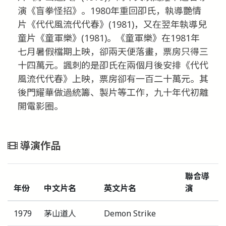
演《盲拳怪招》。1980年重回卲氏，執導艷情
片《代代風流代代春》(1981)，又在翌年執導兒
童片《童軍樂》(1981)。《童軍樂》在1981年
七月暑假檔期上映，卻兩天便落畫，票房只得三
十四萬元。諷刺的是卲氏在兩個月後安排《代代
風流代代春》上映，票房卻有一百二十萬元。其
後門耀華做過統籌、製片等工作，九十年代初離
開電影圈。
導演作品
聯合導
年份
中文片名
英文片名
演
1979
茅山道人
Demon Strike