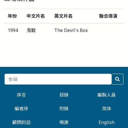
年份
中文片名
英文片名
聯合導演
1994
鬼戰
The Devil's Box
序言
目錄
編製人員
編者序
附錄
简体
顧問的話
鳴謝
English