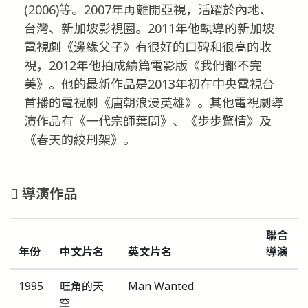
(2006)等。2007年再離開亞視，活躍於內地、
台灣、新加坡影視圈。2011年他執導的新加坡
電視劇《邊緣父子》有很好的口碑和很高的收
視，2012年他拍成續篇電影版《我們都不完
美》。他的最新作品是2013年初在中央電視台
首播的電視劇《唐朝浪漫英雄》。其他電視劇導
演作品有《一代宗師葉問》、《步步驚情》及
《春天的絞刑架》。
導演作品
聯合
年份
中文片名
英文片名
導演
1995
旺角的天
Man Wanted
空