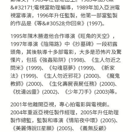
&#32171;電視當助理編導，1989年加入亞洲電
視當導演，1996年升任監製，他第一部當監製
的作品是《等&#30528;你回來》(1997)。
1995年陳木勝邀他合作導演《旺角的天空》，
1997年導演《陰陽路》中《抄墓碑》一段初露
頭角，其後執導十多部電影，大多是恐怖片及驚
慄片，包括《強姦陷阱》(1998)、《生人勿近之
問米》(1999)、《勾魂惡夢》(1999)、《新家
法》(1999)、《生人勿近邪花》(2000)、《魔鬼
教師》(2000)、《生化壽屍喪屍任務》(2000)、
《枕邊凶靈》(2002)、《少年刀手》(2003)等。
2001年他離開亞視，專心拍電影與電視劇。
2004年重返亞視任製作經理，2005年升任助理
製作總監，監製和導演《情陷夜中環》(2005)、
《美麗傳說II星願》(2005)、《義無反顧》