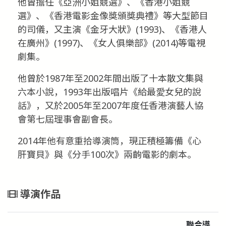
他曾擔任《亞洲小姐競選》、《香港小姐競
選》、《香港電影金像獎頒獎典禮》等大型節目
的司儀，又主演《金牙大狀》(1993)、《香港人
在廣州》(1997)、《女人俱樂部》(2014)等電視
劇集。
他曾於1987年至2002年間出版了十本散文集與
六本小說，1993年出版唱片《給最愛女兒的說
話》，又於2005年至2007年度任香港演藝人協
會第七屆理事會副會長。
2014年他有意重拾導演筒，現正積極籌備《心
肝寶貝》與《分手100次》兩齣電影的劇本。
導演作品
聯合導