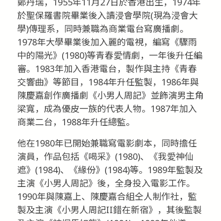
鄭丹瑞，1955年11月27日於香港出生，1974年
於聖保羅書院畢業後入讀浸會學院(現為浸會大
學)傳理系，同時兼職為商業電台寫廣播劇。
1978年大學畢業後加入麗的電視，編寫《驟雨
中的陽光》(1980)等青春愛情劇，一年後升任編
審。1983年加入香港電台，製作與主持《青春
交響曲》等節目，1984年升任監製，1986年與
陳慶嘉創作廣播劇《小男人周記》並飾演男主角
梁寬，成為優皮一族的代表人物。1987年加入
商業二台，1988年升任總監。
他在1980年已開始兼職寫電影劇本，同時擔任
演員，作品包括《喝采》(1980)、《我愛神仙
遮》(1984)、《緣份》(1984)等。1989年監製及
主演《小男人周記》後，全身投入電影工作。
1990年與陳嘉上、陳慶嘉合組仝人制作社，監
製及主演《小男人周記II錯在新宿》，其後監製