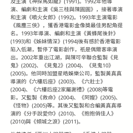
及主演《神探馬如龍》(1991)。1992年他導
演、編劇和主演《吳三桂與陳圓圓》，接著導演
和主演《噴火女郎》(1992)。1993年主演電影
《風塵三俠》，獲香港電影金像獎最佳男配角提
名。1993年導演、編劇和主演《黃蜂尾後針》
(1993)和《姊妹情深》(1994)後有感於香港電影
陷入低潮，暫停了電影創作，祇是偶爾客串演
出。2002年重出江湖，與陳可辛聯合監製《見
鬼》(2002)、《見鬼2》(2004)、《見鬼10》
(2005)。他同時加盟星皓娛樂公司，監製黃真真
導演的《六樓后座》(2003)、《六壯士》
(2004)、《六樓后座2家屬謝禮》(2008)等電
影。又監製《救命》(2004)、《阿嫂》(2005)、
《怪物》(2005)等。其後又監製和合編黃真真導
演的《分手說愛你》(2010)、《抱抱俏佳人》
(2010)與《傾城之淚》(2011)。