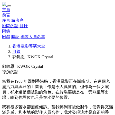
主頁
前言
序言
編者序
顧問的話
目錄
附錄
附錄
鳴謝
編製人員名單
香港電影導演大全
目錄
郭錦恩 | KWOK Crystal
郭錦恩 | KWOK Crystal
導演的話
當我在1988 年回到香港時，香港電影正在巔峰期。在這個充
滿活力與興旺的工業裏工作是令人興奮的。但作為一個女演
員，卻永遠是個被動的角色。在片場裏總是在一旁悶坐等出
場，輪到你埋位也只是在次要的位置。
我有很多苦水卻無處傾訴。當我轉到幕後做製作，便覺得充滿
滿足感。和本地的製作人員合作，我才發現這才是真正的香