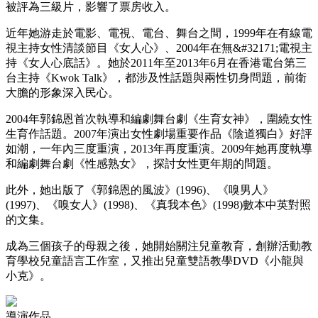
被評為三級片，影響了票房收入。
近年她游走於電影、電視、電台、舞台之間，1999年在有線電
視主持女性清談節目《女人心》、2004年在無&#32171;電視主
持《女人心底話》。她於2011年至2013年6月在香港電台第三
台主持《Kwok Talk》，都涉及性話題與兩性切身問題，前衛
大膽的形象深入民心。
2004年郭錦恩首次執導和編劇舞台劇《生育女神》，圍繞女性
生育作話題。2007年演出女性劇場重要作品《陰道獨白》好評
如潮，一年內三度重演，2013年再度重演。2009年她再度執導
和編劇舞台劇《性感熟女》，探討女性更年期的問題。
此外，她出版了《郭錦恩的風波》(1996)、《嗅男人》
(1997)、《嗅女人》(1998)、《真我本色》(1998)數本中英對照
的文集。
成為三個孩子的母親之後，她開始關注兒童教育，創辦活動教
育學校兒童語言工作室，又推出兒童雙語教學DVD《小龍與
小克》。
導演作品