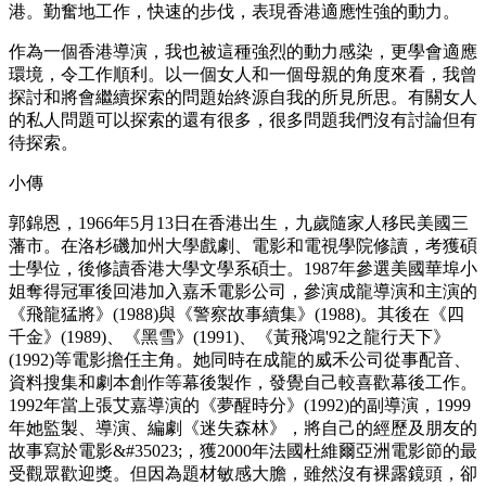
港。勤奮地工作，快速的步伐，表現香港適應性強的動力。
作為一個香港導演，我也被這種強烈的動力感染，更學會適應
環境，令工作順利。以一個女人和一個母親的角度來看，我曾
探討和將會繼續探索的問題始終源自我的所見所思。有關女人
的私人問題可以探索的還有很多，很多問題我們沒有討論但有
待探索。
小傳
郭錦恩，1966年5月13日在香港出生，九歲隨家人移民美國三
藩市。在洛杉磯加州大學戲劇、電影和電視學院修讀，考獲碩
士學位，後修讀香港大學文學系碩士。1987年參選美國華埠小
姐奪得冠軍後回港加入嘉禾電影公司，參演成龍導演和主演的
《飛龍猛將》(1988)與《警察故事續集》(1988)。其後在《四
千金》(1989)、《黑雪》(1991)、《黃飛鴻'92之龍行天下》
(1992)等電影擔任主角。她同時在成龍的威禾公司從事配音、
資料搜集和劇本創作等幕後製作，發覺自己較喜歡幕後工作。
1992年當上張艾嘉導演的《夢醒時分》(1992)的副導演，1999
年她監製、導演、編劇《迷失森林》，將自己的經歷及朋友的
故事寫於電影&#35023;，獲2000年法國杜維爾亞洲電影節的最
受觀眾歡迎獎。但因為題材敏感大膽，雖然沒有裸露鏡頭，卻