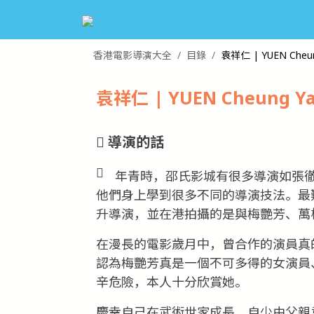
香港電影導演大全
目錄
袁祥仁 | YUEN Cheun
袁祥仁 | YUEN Cheung Y
導演的話
年青時，邵氏影城有很多導演如張
他們身上學到很多不同的導演技法。最
升導演，並在港拍攝的是與梅艷芳、萬
在漫長的電影歲月中，曾合作的演員真
認為梅艷芳真是一個不可多得的女演員
辛危險，本人十分欣賞她。
慶幸自己在武術世家成長，自少由父親