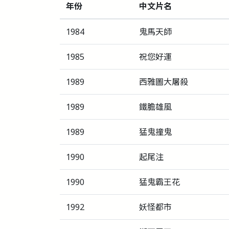
年份
中文片名
1984
鬼馬天師
1985
祝您好運
1989
西雅圖大屠殺
1989
鐵膽雄風
1989
猛鬼撞鬼
1990
起尾注
1990
猛鬼霸王花
1992
妖怪都市