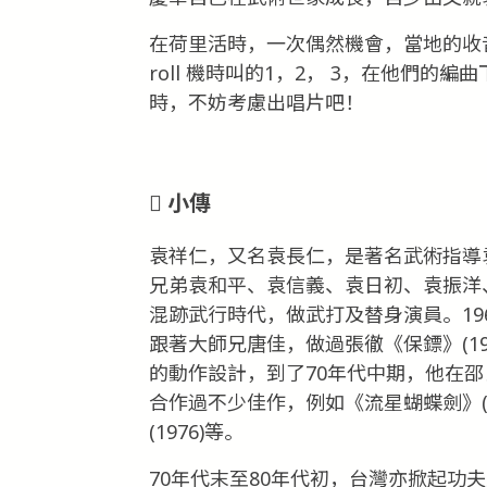
在荷里活時，一次偶然機會，當地的收
roll 機時叫的1，2， 3，在他們
時，不妨考慮出唱片吧！
小傳
袁祥仁，又名袁長仁，是著名武術指導
兄弟袁和平、袁信義、袁日初、袁振洋
混跡武行時代，做武打及替身演員。19
跟著大師兄唐佳，做過張徹《保鏢》(1969
的動作設計，到了70年代中期，他在
合作過不少佳作，例如《流星蝴蝶劍》(19
(1976)等。
70年代末至80年代初，台灣亦掀起功