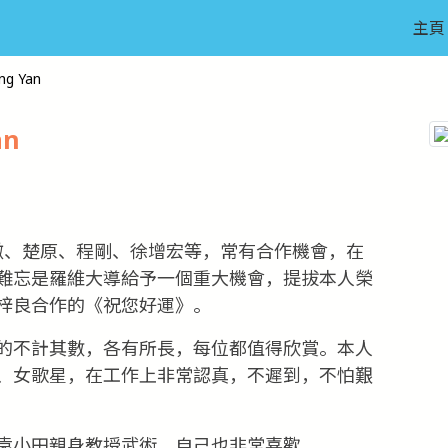
主頁
g Yan
an
徹、楚原、程剛、徐增宏等，常有合作機會，在
難忘是羅維大導給予一個重大機會，提拔本人榮
梓良合作的《祝您好運》。
的不計其數，各有所長，每位都值得欣賞。本人
、女歌星，在工作上非常認真，不遲到，不怕艱
袁小田親身教授武術，自己也非常喜歡。