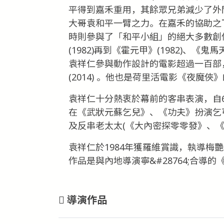
平得到嘉禾重用，其餘眾兄弟減少了外
大哥袁和平一臂之力。在嘉禾的協助之
時則參與了「和平小組」的絕大多數創作
(1982)再到《霍元甲》(1982)、《
袁祥仁參與動作設計的電影超過一百部，
(2014) 。他也是荷里活電影《夜魔俠
袁祥仁十分熱衷於幕前的客串表演，自6
在《武狀元蘇乞兒》、《功夫》扮演乞
及反串老太太(《大內密探零零發》、《
袁祥仁於1984年獲羅維賞識，執導梅
作品是與內地導演寧&#28764;合導的
導演作品