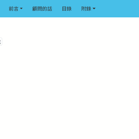
前言
顧問的話
目錄
附錄