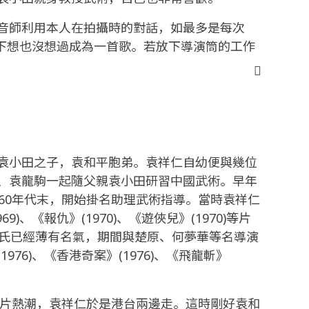
音師利用本人在拍攝時的對話，如最多是每次
的編曲下想也沒想過成為一首歌。若放下導演筒的工作
袁小田之子，袁和平胞弟。袁祥仁自幼便與幾位
、袁龍駒一起隨父親袁小田研習中國武術。早年
60年代末，開始掛名助理武術指導。當時袁祥仁
)、《報仇》(1970)、《遊俠兒》(1970)等片
邵氏已經薄有名氣，期間與楚原、何夢華等名導演
76)、《香港奇案》(1976)、《飛龍斬》
夫片熱潮，袁祥仁於是港台兩邊走。這時剛好袁和