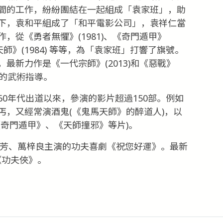
間的工作，紛紛團結在一起組成「袁家班」，助
下，袁和平組成了「和平電影公司」，袁祥仁當
，從《勇者無懼》(1981)、《奇門遁甲》
鬼馬天師》(1984) 等等，為「袁家班」打響了旗號。
最新力作是《一代宗師》(2013)和《惡戰》
》的武術指導。
0年代出道以來，參演的影片超過150部。例如
丐，又經常演酒鬼(《鬼馬天師》的醉道人)，以
奇門遁甲》、《天師撞邪》等片)。
艷芳、萬梓良主演的功夫喜劇《祝您好運》。最新
《功夫俠》。