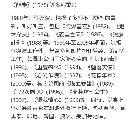
《醉拳》(1978) 等多部電影。
1980年升任導演，拍攝了多部不同類型的電
影，叫好叫座，包括《阿燦當差》(1982)、《退
休探長》(1984)、《義蓋雲天》(1986)、《獵鷹
計劃》(1988)等。1990年至2009年期間，除担
任導演工作外，曾為多部影片担任監製、策劃等
工作，如澤東公司王家衛導演的《東邪西毒》
(1994)、《重慶森林》(1994)、《墮落天使》
(1995)、《春光乍洩》(1997)、《花樣年華》
(2000)等。其它公司的《喋血雙雄》(1989)、
《1/2次同牀》(1996)、《蘭桂坊七公主》
(1997)、《還我情心》(1999)等。同時，更為上
述好幾齣電影策劃海外發行上映，包括台灣、星
馬泰、印尼、韓國、澳洲、美加等地區。