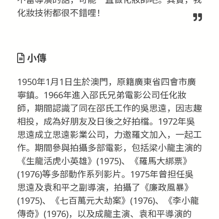
化妝技術都很不錯哩！
小傳
1950年1月1日生於澳門，原籍廣東省四會市廣
寧鎮。1966年進入邵氏兄弟電影公司任化妝
師，期間認識了同在邵氏工作的吳思遠，因志趣
相投，成為好朋友及日後之好拍檔。1972年吳
思遠成立思遠影業公司，力邀羅文加入，一起工
作。期間參與拍攝多部電影，包括梁小龍主演的
《生龍活虎小英雄》(1975)、《羅馬大綁票》
(1976)等多部動作系列影片。1975年曾担任吳
思遠及袁和平之副導演，拍攝了《廉政風暴》
(1975)、《七百萬元大劫案》(1976)、《李小龍
傳奇》(1976)，以及成龍主演、袁和平導演的