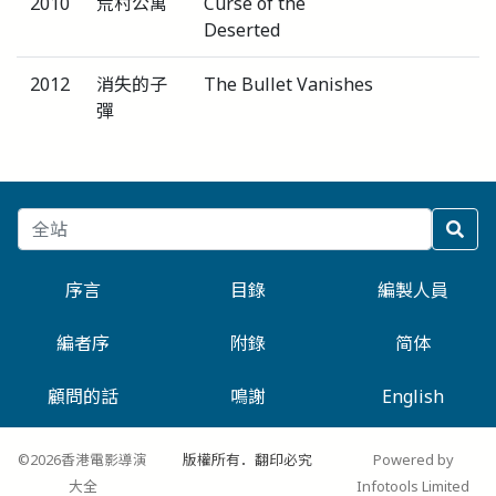
2010
荒村公寓
Curse of the
Deserted
2012
消失的子
The Bullet Vanishes
彈
序言
目錄
編製人員
編者序
附錄
简体
顧問的話
鳴謝
English
©2026香港電影導演
版權所有．翻印必究
Powered by
大全
Infotools Limited