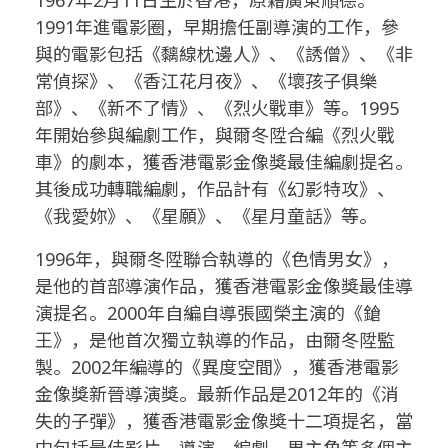
1991年進電影圈，早期擔任副導演的工作，參
與的電影包括《黐線枕邊人》、《誘僧》、《非
常偵探》、《香江花月夜》、《壞孩子俱樂
部》、《新不了情》、《烈火戰車》等。1995
年開始參與編劇工作，與爾冬陞合編《烈火戰
車》的劇本，獲香港電影金像獎最佳編劇提名。
其後成功轉職編劇，作品計有《幻影特攻》、
《我愛妳》、《星願》、《星月童話》等。
1996年，與爾冬陞聯合執導的《色情男女》，
是他的首部導演作品，獲香港電影金像獎最佳導
演提名。2000年自編自導張國榮主演的《鎗
王》，是他首次獨立執導的作品，由爾冬陞監
製。2002年編導的《異度空間》，獲香港電影
金像獎新晉導演獎。最新作品是2012年的《消
失的子彈》，獲香港電影金像獎十二項提名，當
中包括最佳影片、導演、編劇、男主角等多個主