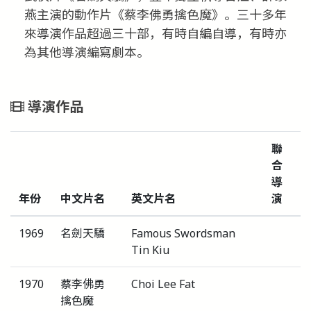
燕主演的動作片《蔡李佛勇擒色魔》。三十多年
來導演作品超過三十部，有時自編自導，有時亦
為其他導演編寫劇本。
導演作品
聯
合
導
年份
中文片名
英文片名
演
1969
名劍天驕
Famous Swordsman
Tin Kiu
1970
蔡李佛勇
Choi Lee Fat
擒色魔