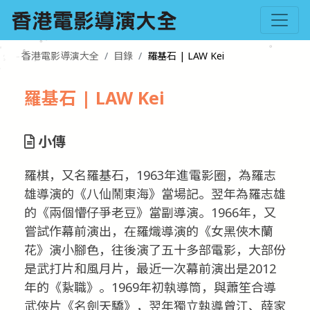
香港電影導演大全
目錄
羅基石 | LAW Kei
羅基石 | LAW Kei
小傳
羅棋，又名羅基石，1963年進電影圈，為羅志
雄導演的《八仙鬧東海》當場記。翌年為羅志雄
的《兩個懵仔爭老豆》當副導演。1966年，又
嘗試作幕前演出，在羅熾導演的《女黑俠木蘭
花》演小腳色，往後演了五十多部電影，大部份
是武打片和風月片，最近一次幕前演出是2012
年的《紥職》。1969年初執導筒，與蕭笙合導
武俠片《名劍天驕》，翌年獨立執導曾江、薛家