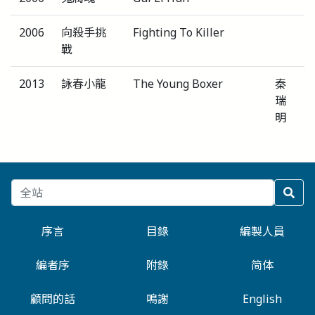
2006
向殺手挑
Fighting To Killer
戰
2013
詠春小龍
The Young Boxer
秦
瑞
明
序言
目錄
編製人員
編者序
附錄
简体
顧問的話
鳴謝
English