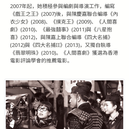
2007年起，她積極參與編劇與導演工作，編寫
《戲王之王》(2007)後，與陳慶嘉聯合編導《內
衣少女》(2008)、《撲克王》(2009)、《人間喜
劇》(2010)、《最強囍事》(2011)與《八星抱
喜》(2012)，與陳嘉上聯合編導《四大名捕》
(2012)與《四大名捕II》(2013)，又獨自執導
《翡翠明珠》(2010)。《人間喜劇》獲選為香港
電影評論學會的推薦電影。