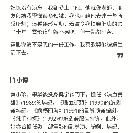
記憶沒有淡忘，我卻愛上了他。他就像老師、朋
友般讓我學懂很多知識，我也可藉他表達一些所
感所想；這種無形互動，着實令我快樂健康的過
了十年。電影這行飯不易吃，但一點都不苦。
電影導演不是我的一份工作，我喜歡與他繼續生
活下去。
小傳
秦小珍，畢業後投身吳宇森門下，擔任《喋血雙
雄》(1989)的場記，《喋血街頭》(1990)的編劇
兼場記，《縱橫四海》(1991)的副導演兼編劇，
《辣手神探》(1992)的編劇兼服裝指導。此外，
她亦曾擔任數十部電影的副導演、編劇、場記、