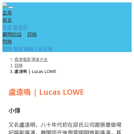
主頁
前言
序言
編者序
顧問的話
目錄
附錄
附錄
鳴謝
編製人員名單
香港電影導演大全
目錄
盧遠鳴 | Lucas LOWE
盧遠鳴 | Lucas LOWE
小傳
又名盧遠明，八十年代初在邵氏公司跟張徹做場
記與副導演，離開邵氏後跟章國明做副導演，其