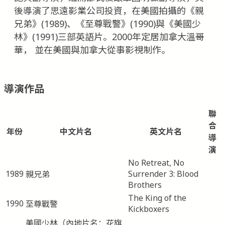
後導演了思遠影業公司投資，在美國拍攝的《親
兄弟》(1989)、《至尊戰警》(1990)與《美國少
林》(1991)三部英語片。2000年定居加拿大溫哥
華， 並在美國與加拿大從事影視制作。
導演作品
聯
合
年份
中文片名
英文片名
導
演
No Retreat, No
1989
Surrender 3: Blood
親兄弟
Brothers
The King of the
1990
至尊戰警
Kickboxers
美國少林（內地片名：花旗