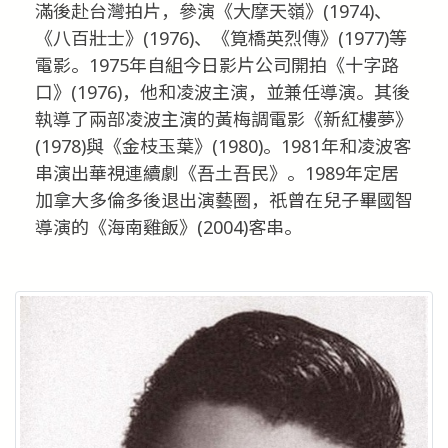
滿後赴台灣拍片，參演《大摩天嶺》(1974)、
《八百壯士》(1976)、《筧橋英烈傳》(1977)等
電影。1975年自組今日影片公司開拍《十字路
口》(1976)，他和凌波主演，並兼任導演。其後
執導了兩部凌波主演的黃梅調電影《新紅樓夢》
(1978)與《金枝玉葉》(1980)。1981年和凌波客
串演出華視連續劇《吾土吾民》。1989年定居
加拿大多倫多後退出演藝圈，祇曾在兒子畢國智
導演的《海南雞飯》(2004)客串。