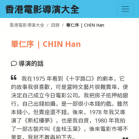
香港電影導演大全
目錄
畢仁序 | CHIN Han
畢仁序 | CHIN Han
導演的話
我在1975 年看到《十字路口》的劇本，它
的故事我很喜歡，可是當時文藝片很難賣埠，便
決定自己成立今日電影公司。我把房子抵押給銀
行，自己出錢拍攝，是一部很小本錢的戲。雖然
本錢小，但賣座還不錯。後來，1978 年我又導
演了《新紅樓夢》，也是我自資，1980 年我拍
了一部古裝片叫《金枝玉葉》，後來電影巿場不
景氣，我就不敢再拍下去。