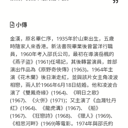
小傳
金漢，原名畢仁序，1935年於山東出生，五歲
時隨家人來香港。新法書院畢業後曾當洋行職
員，1960年考入邵氏公司，最初在導演岳楓的
《燕子盜》(1961)任場記，其後轉當演員，首部
演出作品為《原野奇俠傳》(1963)。1964年主
演《花木蘭》後日漸走紅，並與該片女主角凌波
相戀，兩人於1966年6月18日結婚。他和凌波合
演了《雙鳳奇緣》(1964)、《明日之歌》
(1967)、《火併》(1971)；又主演了《血濺牡丹
紅》(1964)、《龍虎溝》(1967)、《船》
(1967)、《狂戀詩》(1968)、《獵人》(1969)、
《相思河畔》(1969)等電影。1974年與邵氏約