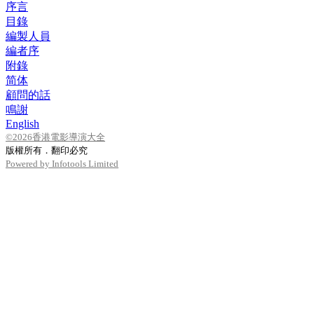
序言
目錄
編製人員
編者序
附錄
简体
顧問的話
鳴謝
English
©2026香港電影導演大全
版權所有．翻印必究
Powered by Infotools Limited