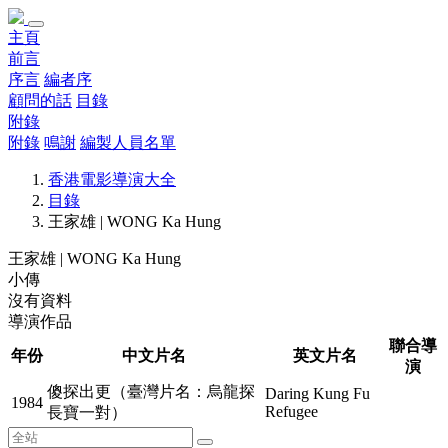
主頁
前言
序言
編者序
顧問的話
目錄
附錄
附錄
鳴謝
編製人員名單
香港電影導演大全
目錄
王家雄 | WONG Ka Hung
王家雄 | WONG Ka Hung
小傳
沒有資料
導演作品
聯合導
年份
中文片名
英文片名
演
傻探出更（臺灣片名：烏龍探
Daring Kung Fu
1984
Refugee
長寶一對）