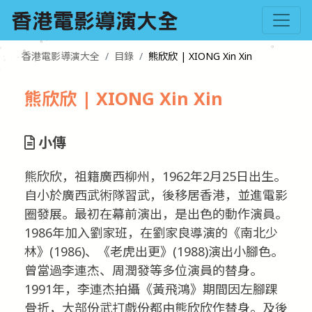
香港電影導演大全
目錄
熊欣欣 | XIONG Xin Xin
熊欣欣 | XIONG Xin Xin
小傳
熊欣欣，祖籍廣西柳州，1962年2月25日出生。
自小於廣西武術隊習武，後移居香港，並進電影
圈發展。最初在幕前演出，是出色的動作演員。
1986年加入劉家班，在劉家良導演的《南北少
林》(1986)、《老虎出更》(1988)演出小腳色。
曾當過李連杰、周潤發等多位演員的替身。
1991年，李連杰拍攝《黃飛鴻》期間因左腳踝
骨折，大部份武打戲份都由熊欣欣作替身。及後