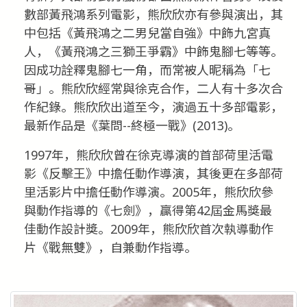
數部黃飛鴻系列電影，熊欣欣亦有參與演出，其
中包括《黃飛鴻之二男兒當自強》中飾九宮真
人，《黃飛鴻之三獅王爭霸》中飾鬼腳七等等。
因成功詮釋鬼腳七一角，而常被人昵稱為「七
哥」。熊欣欣經常與徐克合作，二人有十多次合
作紀錄。熊欣欣出道至今，演過五十多部電影，
最新作品是《葉問--終極一戰》(2013)。
1997年，熊欣欣曾在徐克導演的首部荷里活電
影《反擊王》中擔任動作導演，其後更在多部荷
里活影片中擔任動作導演。2005年，熊欣欣參
與動作指導的《七劍》，贏得第42屆金馬獎最
佳動作設計獎。2009年，熊欣欣首次執導動作
片《戰無雙》，自兼動作指導。