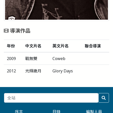
導演作品
年份
中文片名
英文片名
聯合導演
2009
戰無雙
Coweb
2012
光輝歲月
Glory Days
序言
目錄
編製人員