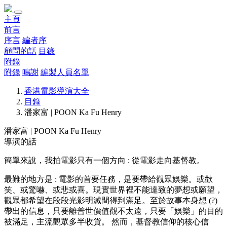
主頁
前言
序言
編者序
顧問的話
目錄
附錄
附錄
鳴謝
編製人員名單
香港電影導演大全
目錄
潘家富 | POON Ka Fu Henry
潘家富 | POON Ka Fu Henry
導演的話
簡單來說，我拍電影只有一個方向 : 從電影走向基督教。
最難的地方是 : 電影的首要任務，是要帶給觀眾娛樂。或歡
笑、或驚嚇、或悲或喜。現實世界裡不能達致的夢想或願望，
觀眾都希望在段段光影明滅間得到滿足。至於故事本身想 (?)
帶出的信息，只要離普世價值觀不太遠，只要「娛樂」的目的
被滿足，主流觀眾多半收貨。 然而，基督教信仰的核心信