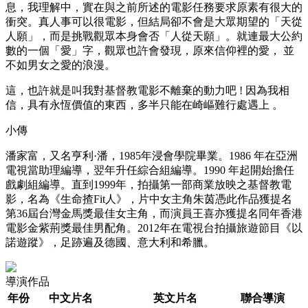
息，我理解中，實在與之前所述的電影任務要求原素有很大的
衝突。真人事可以很電影，但結局卻不會是大眾期望的「天從
人願」，而是挑戰觀眾本身會否「人從天願」。就連最大公約
數的一個「愛」字，觀眾也許會發現，原來信仰裡的愛， 並
不如男女之愛的浪漫。
這，也許就是叫我對基督教電影不離棄的動力吧 ! 因為我相
信，具有永恆價值的東西，多半只能在崎嶇難行處遇上 。
小傳
潘家富，又名亨利·潘，1985年浸會學院畢業。1986 年在亞洲
電視當助理編導，翌年升任綜合組編導。1990 年起開始擔任
戲劇組編導。直到1999年，拍攝第一部商業放映之基督教電
影，名為《生命揸Fit人》，片中女主角朱茵憑此作品獲提名
第36屆台灣金馬獎最佳女主角，而演員王喜亦獲提名同年香港
電影金紫荊獎最佳男配角。2012年在電視台拍攝旅遊節目《以
諾遊蹤》，足跡遍及德國、意大利和希臘。
導演作品
年份
中文片名
英文片名
聯合導演