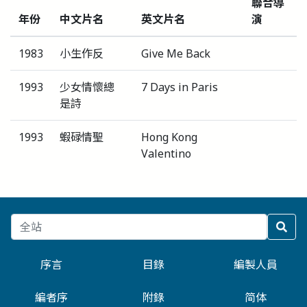
聯合導
年份
中文片名
英文片名
演
1983
小生作反
Give Me Back
1993
少女情懷總
7 Days in Paris
是詩
1993
蝦碌情聖
Hong Kong
Valentino
序言
目錄
編製人員
編者序
附錄
简体