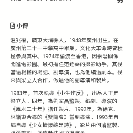
小傳
溫兆權，廣東大埔縣人，1948年廣州出生。在
廣州第二十一中學高中畢業。文化大革命時曾積
極參與其中。1974年偷渡至香港，因張潛關係
闖進電影圈。最初擔任范銓霖的攝影助手，其後
當過楊權的場記、副導演，也為他編過劇本。後
來與梁立人合作，做過他的副導演和製片。
1983年，首次執導《小生作反》，出品人正是
梁立人。同年，為劉家昌監製、編劇、導演的
《風水二十年》擔任製片。1992年，為徐克、
林嶺東合導的《雙龍會》當副導演。1993年自
編自導《少女情懷總是詩》，影片由何藩監製、
張潛策劃，並遠赴法國拍攝實景。