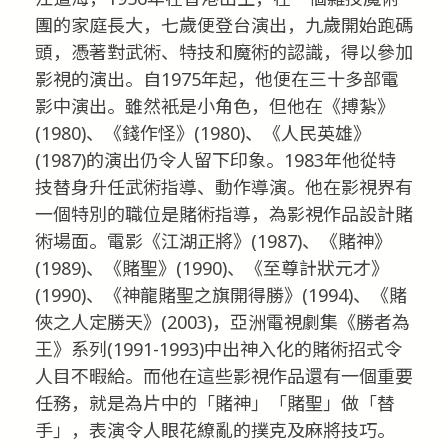
團的家庭長大，七歲便登台演出，九歲開始跑碼
頭，憑著對武術、特技和魔術的認識，得以參加
影視的演出。自1975年起，他便在三十多部電
影中演出。雖然衹是小角色，但他在《搏紮》
(1980)、《錢作怪》(1980)、《人民英雄》
(1987)的演出仍令人留下印象。1983年他從特
技替身升任武術指導、動作導演。他在影視界有
一個特別的職位是賭術指導，為影視作品設計賭
術場面。電影《江湖正將》(1987)、《賭神》
(1989)、《賭聖》(1990)、《至尊計狀元才》
(1990)、《神龍賭聖之旗開得勝》(1994)、《賭
俠之人定勝天》(2003)，亞洲電視劇集《勝者為
王》系列(1991-1993)中出神入化的賭術招式令
人目不暇給。而他在這些影視作品還有一個重要
任務，就是為片中的「賭神」「賭聖」做「替
手」，表演令人眼花繚亂的撲克及麻將技巧。