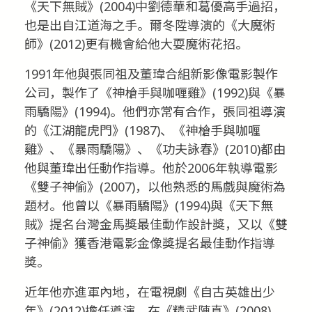
《天下無賊》(2004)中劉德華和葛優高手過招，
也是出自江道海之手。爾冬陞導演的《大魔術
師》(2012)更有機會給他大耍魔術花招。
1991年他與張同祖及董瑋合組新影像電影製作
公司，製作了《神槍手與咖喱雞》(1992)與《暴
雨驕陽》(1994)。他們亦常有合作，張同祖導演
的《江湖龍虎門》(1987)、《神槍手與咖喱
雞》、《暴雨驕陽》、《功夫詠春》(2010)都由
他與董瑋出任動作指導。他於2006年執導電影
《雙子神偷》(2007)，以他熟悉的馬戲與魔術為
題材。他曾以《暴雨驕陽》(1994)與《天下無
賊》提名台灣金馬獎最佳動作設計獎，又以《雙
子神偷》獲香港電影金像獎提名最佳動作指導
獎。
近年他亦進軍內地，在電視劇《自古英雄出少
年》(2012)擔任導演，在《精武陳真》(2008)、