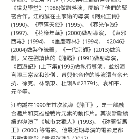
《猛鬼學堂》(1988)做副導演，開始了他們的緊
密合作。江約誠在王家衛的導演《阿飛正傳》
(1990)、《墮落天使》(1995)、《春光乍洩》
(1997)、《花樣年華》(2000)做副導演，《東邪
西毒》(1994)、《重慶森林》(1994)、《2046》
(2004)做製作統籌，《一代宗師》(2013)做策
劃。又在劉鎮偉的《賭霸》(1991)做副導演，
《西遊記》(上下集)(1995)做執行導演，並扮演
盲眼三當家和沙僧。曾與他合作的導演還有余允
抗、徐克、林嶺東、杜琪&#23791;、袁和平、
元奎等。
江約誠在1990年首次執導《賭王》，是一部融
合賭片和英雄槍戰片元素的動作片。其後斷斷續
續的導演了《城市女獵人》(1993)、《砵蘭街馬
王》(2000) 等電影。他最近期導演的電影是都
市愛情電影《幸福迷途》(2012)。