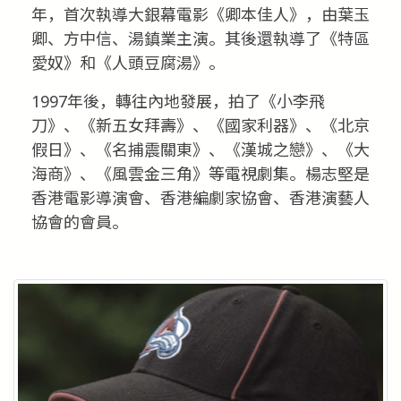
年，首次執導大銀幕電影《卿本佳人》，由葉玉
卿、方中信、湯鎮業主演。其後還執導了《特區
愛奴》和《人頭豆腐湯》。
1997年後，轉往內地發展，拍了《小李飛
刀》、《新五女拜壽》、《國家利器》、《北京
假日》、《名捕震關東》、《漢城之戀》、《大
海商》、《風雲金三角》等電視劇集。楊志堅是
香港電影導演會、香港編劇家協會、香港演藝人
協會的會員。