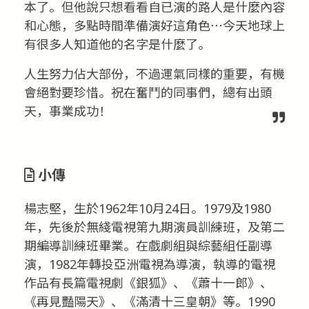
本了。但他說只想看看自已演的路人是什麼內容
和心態，多點時間準備演好這角色⋯今天地球上
有很多人知道他的名字是什麼了。
人生努力佔大部份，不過運氣同樣的重要，有機
會絕對要珍惜。祝在奮鬥的同事們，總有出頭
天，事業成功！
小傳
楊志堅，生於1962年10月24日。1979及1980
年，先後於無綫電視第九期演員訓練班，及第二
期編導訓練班畢業。在戲劇組與綜藝組任副導
演，1982年轉投亞洲電視為導演，執導的電視
作品有長篇電視劇《銀狐》、《蕭十一郎》、
《再見豔陽天》、《滿清十三皇朝》等。1990