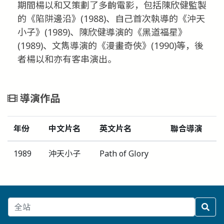
期間楊以和又策劃了多齣電影，包括陳欣健監製
的《陷阱邊沿》(1988)、自己首次執導的《沖天
小子》(1989)、陳欣健導演的《黑道福星》
(1989)、文雋導演的《漫畫奇俠》(1990)等，後
者楊以和亦有客串演出。
導演作品
年份
中文片名
英文片名
聯合導演
1989
沖天小子
Path of Glory