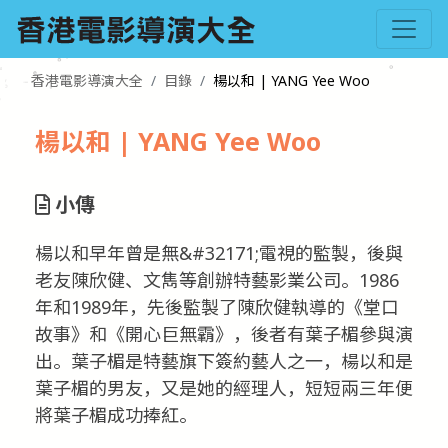
香港電影導演大全
目錄
楊以和 | YANG Yee Woo
楊以和 | YANG Yee Woo
小傳
楊以和早年曾是無&#32171;電視的監製，後與
老友陳欣健、文雋等創辦特藝影業公司。1986
年和1989年，先後監製了陳欣健執導的《堂口
故事》和《開心巨無霸》，後者有葉子楣參與演
出。葉子楣是特藝旗下簽約藝人之一，楊以和是
葉子楣的男友，又是她的經理人，短短兩三年便
將葉子楣成功捧紅。