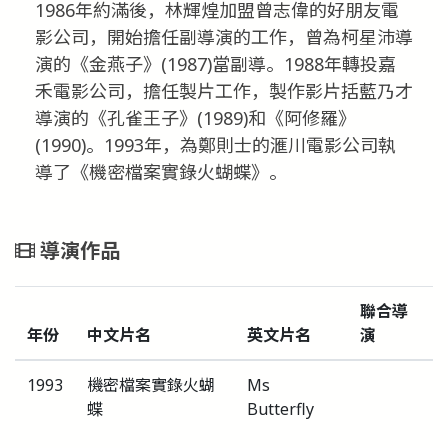
1986年約滿後，林輝煌加盟曾志偉的好朋友電
影公司，開始擔任副導演的工作，曾為柯星沛導
演的《金燕子》(1987)當副導。1988年轉投嘉
禾電影公司，擔任製片工作，製作影片括藍乃才
導演的《孔雀王子》(1989)和《阿修羅》
(1990)。1993年，為鄭則士的滙川電影公司執
導了《機密檔案實錄火蝴蝶》。
導演作品
聯合導
年份
中文片名
英文片名
演
1993
機密檔案實錄火蝴
Ms
蝶
Butterfly