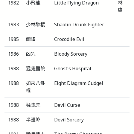
1982
小飛龍
Little Flying Dragon
林
鷹
1983
少林醉棍
Shaolin Drunk Fighter
1985
鱷降
Crocodile Evil
1986
凶咒
Bloody Sorcery
1988
猛鬼醫院
Ghost's Hospital
1988
如來八卦
Eight Diagram Cudgel
棍
1988
猛鬼咒
Devil Curse
1988
半暹降
Devil Sorcery