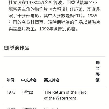
杜文波在1978年改名杜魯波，回香港執導呂小
龍當男主角的動作片《大報復》(1978)，其後導
演了十多部電影，其中大多數是動作片。1985
年再改名為杜岡雨，這時期導演的作品以驚嚇片
與巫蠱片為主。1992年後告別影壇。
導演作品
聯
合
導
年份
中文片名
英文片名
演
1973
小壁虎
The Return of the Hero
of the Waterfront