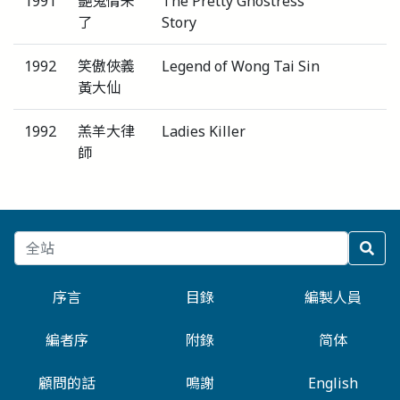
1991
艷鬼情未
The Pretty Ghostress
了
Story
1992
笑傲俠義
Legend of Wong Tai Sin
黃大仙
1992
羔羊大律
Ladies Killer
師
序言
目錄
編製人員
編者序
附錄
简体
顧問的話
鳴謝
English