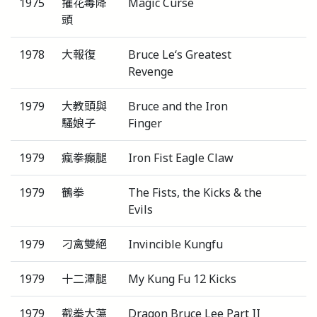
1975
摧花毒降
Magic Curse
頭
1978
大報復
Bruce Le‘s Greatest
Revenge
1979
大教頭與
Bruce and the Iron
騷娘子
Finger
1979
瘋拳癲腿
Iron Fist Eagle Claw
1979
鶴拳
The Fists, the Kicks & the
Evils
1979
刁禽雙絕
Invincible Kungfu
1979
十二潭腿
My Kung Fu 12 Kicks
1979
截拳大蕩
Dragon Bruce Lee Part II