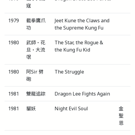
寇
1979
截拳鷹爪
Jeet Kune the Claws and
功
the Supreme Kung Fu
1980
武師‧花
The Star, the Rogue &
旦‧大流
the Kung Fu Kid
氓
1980
阿Sir 劈
The Struggle
砲
1981
雙龍追踪
Dragon Lee Fights Again
1981
貓妖
Night Evil Soul
金
聖
恩