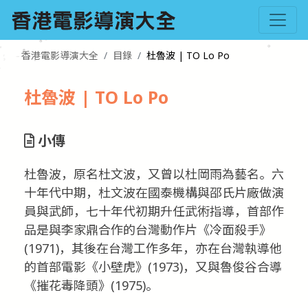
香港電影導演大全
目錄
杜魯波 | TO Lo Po
杜魯波 | TO Lo Po
小傳
杜魯波，原名杜文波，又曾以杜岡雨為藝名。六
十年代中期，杜文波在國泰機構與邵氏片廠做演
員與武師，七十年代初期升任武術指導，首部作
品是與李家鼎合作的台灣動作片《冷面殺手》
(1971)，其後在台灣工作多年，亦在台灣執導他
的首部電影《小壁虎》(1973)，又與魯俊谷合導
《摧花毒降頭》(1975)。