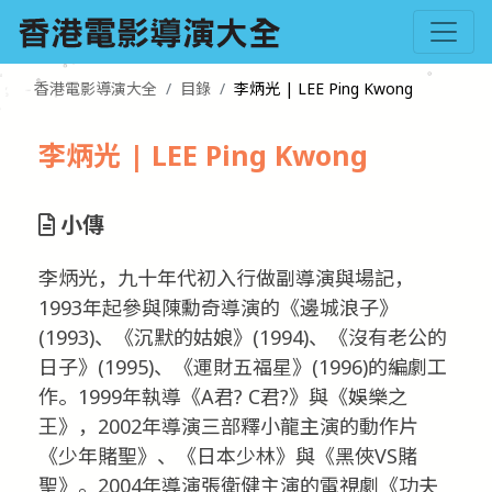
香港電影導演大全
目錄
李炳光 | LEE Ping Kwong
李炳光 | LEE Ping Kwong
小傳
李炳光，九十年代初入行做副導演與場記，
1993年起參與陳勳奇導演的《邊城浪子》
(1993)、《沉默的姑娘》(1994)、《沒有老公的
日子》(1995)、《運財五福星》(1996)的編劇工
作。1999年執導《A君? C君?》與《娛樂之
王》，2002年導演三部釋小龍主演的動作片
《少年賭聖》、《日本少林》與《黑俠VS賭
聖》。2004年導演張衛健主演的電視劇《功夫