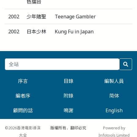
色擂台
2002
少年賭聖
Teenage Gambler
2002
日本少林
Kung Fu in Japan
序言
目錄
編製人員
編者序
附錄
简体
顧問的話
鳴謝
English
©2026香港電影導演
版權所有．翻印必究
Powered by
大全
Infotools Limited