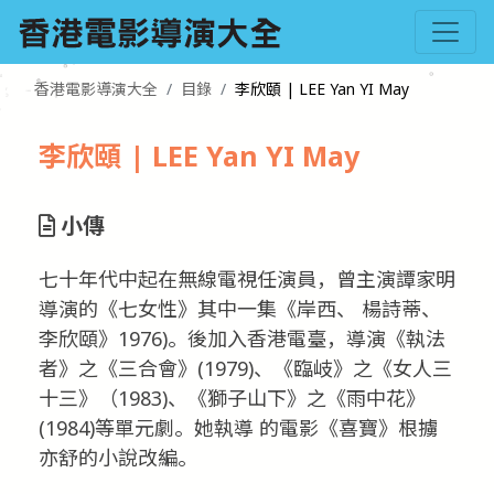
香港電影導演大全
目錄
李欣頤 | LEE Yan YI May
李欣頤 | LEE Yan YI May
小傳
七十年代中起在無線電視任演員，曾主演譚家明
導演的《七女性》其中一集《岸西、 楊詩蒂、
李欣頤》1976)。後加入香港電臺，導演《執法
者》之《三合會》(1979)、《臨岐》之《女人三
十三》（1983)、《獅子山下》之《雨中花》
(1984)等單元劇。她執導 的電影《喜寶》根擄
亦舒的小說改編。