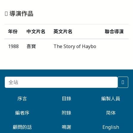
導演作品
年份
中文片名
英文片名
聯合導演
1988
喜寶
The Story of Haybo
序言
目錄
編製人員
編者序
附錄
简体
顧問的話
鳴謝
English