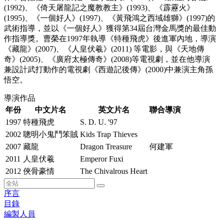
(1992)、《倚天屠龍記之魔教教主》(1993)、《霹靂火》
(1995)、《一個好人》(1997)、《黃飛鴻之西域雄獅》(1997)的
武術指導，並以《一個好人》獲得第34屆台灣金馬獎的最佳動
作指導獎。曹榮在1997年執導《特種飛虎》後進軍內地，導演
《藏龍》(2007)、《人皇伏羲》(2011) 等電影，與《天地傳
奇》(2005)、《廣府太極傳奇》(2008)等電視劇，並在他導演
兼設計武打動作的電視劇《西遊記後傳》(2000)中兼演主角孫
悟空。
導演作品
年份
中文片名
英文片名
聯合導演
1997
特種飛虎
S. D. U. '97
2002
聰明小鬼鬥笨賊
Kids Trap Thieves
2007
藏龍
Dragon Treasure
何建軍
2011
人皇伏羲
Emperor Fuxi
2012
俠骨豪情
The Chivalrous Heart
序言
目錄
編製人員