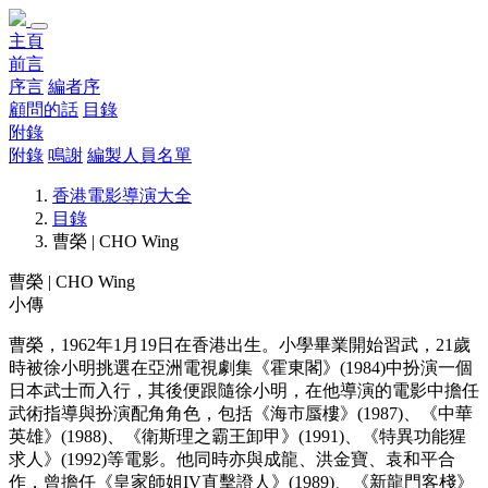
主頁
前言
序言
編者序
顧問的話
目錄
附錄
附錄
鳴謝
編製人員名單
香港電影導演大全
目錄
曹榮 | CHO Wing
曹榮 | CHO Wing
小傳
曹榮，1962年1月19日在香港出生。小學畢業開始習武，21歲
時被徐小明挑選在亞洲電視劇集《霍東閣》(1984)中扮演一個
日本武士而入行，其後便跟隨徐小明，在他導演的電影中擔任
武術指導與扮演配角角色，包括《海市蜃樓》(1987)、《中華
英雄》(1988)、《衛斯理之霸王卸甲》(1991)、《特異功能猩
求人》(1992)等電影。他同時亦與成龍、洪金寶、袁和平合
作，曾擔任《皇家師姐IV直擊證人》(1989)、《新龍門客棧》