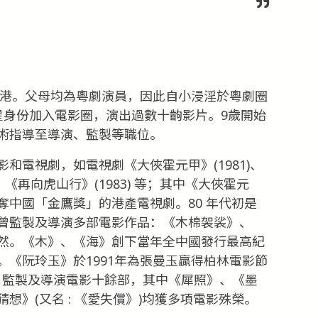
香港。父母均為粵劇演員，因此自小浸淫於粵劇圈
星身份加入電影圈，演出過數十齣影片。9歲開始
術指導至導演、監製等職位。
和電視劇，如電視劇《大俠霍元甲》(1981)、
)、《再向虎山行》(1983) 等；其中《大俠霍元
中國「金鷹獎」的港產電視劇。80 年代初是
曾監製及導演多部電影作品：《木棉袈裟》、
然。《木》、《海》創下當年全中國發行最高紀
《阮玲玉》於1991年為張曼玉贏得柏林電影節
年間，監製及導演電影十餘部，其中《犀照》、《墨
想》(又名 : 《愛失償》)均獲多項電影殊榮。