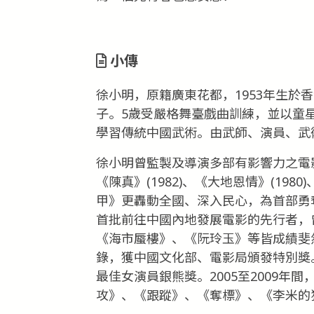
小傳
徐小明，原籍廣東花都，1953年生於
子。5歲受嚴格舞臺戲曲訓練，並以童
學習傳統中國武術。由武師、演員、武
徐小明曾監製及導演多部有影響力之電影
《陳真》(1982)、《大地恩情》(1980
甲》更轟動全國、深入民心，為首部勇奪
首批前往中國內地發展電影的先行者，
《海市蜃樓》、《阮玲玉》等皆成績斐
錄，獲中國文化部、電影局頒發特別獎。
最佳女演員銀熊獎。2005至2009
攻》、《跟蹤》、《奪標》、《李米的猜