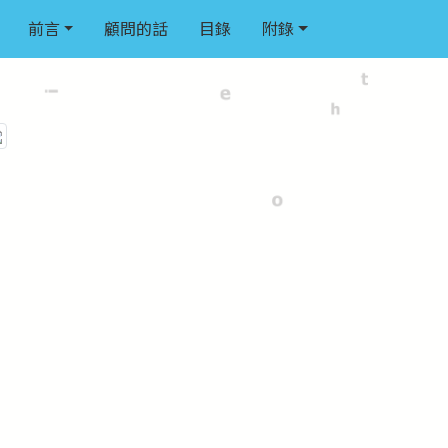
前言
顧問的話
目錄
附錄