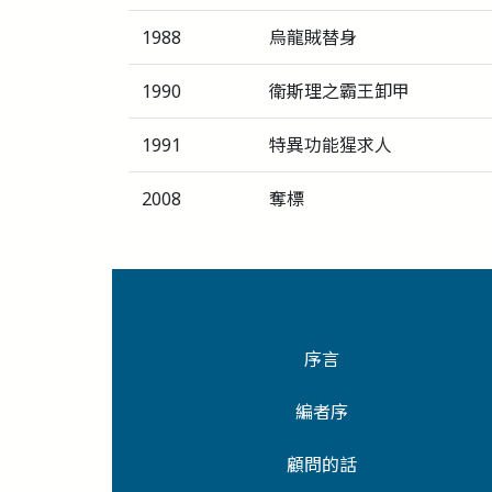
1988
烏龍賊替身
1990
衛斯理之霸王卸甲
1991
特異功能猩求人
2008
奪標
序言
編者序
顧問的話