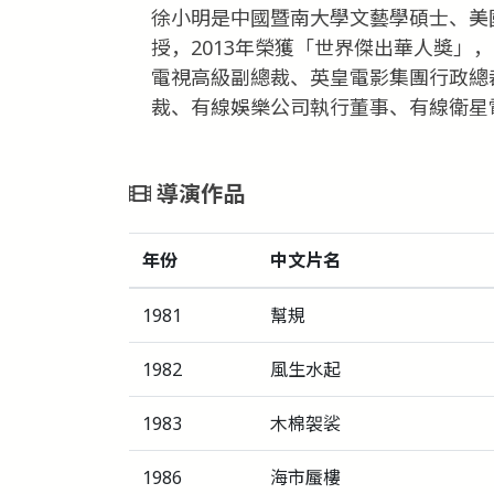
徐小明是中國暨南大學文藝學碩士、美
授，2013年榮獲「世界傑出華人獎」
電視高級副總裁、英皇電影集團行政總
裁、有線娛樂公司執行董事、有線衛星
導演作品
年份
中文片名
1981
幫規
1982
風生水起
1983
木棉袈裟
1986
海市蜃樓