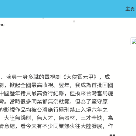
主頁
ng
武指、演員一身多職的電視劇《大俠霍元甲》，成
劇，掀起全國最高收視。翌年，我成為首批回國
中國歷年拷貝最高發行紀錄，但換來台灣當局施
灣。當時很多同業都無奈就範，但為了堅守原
的影視作品均被台灣施行極刑禁止入境六年之
，大陸無錢財，無人才，無器材，三才全缺，為
情意結，看今天有不少同業熱衷往大陸發展，作