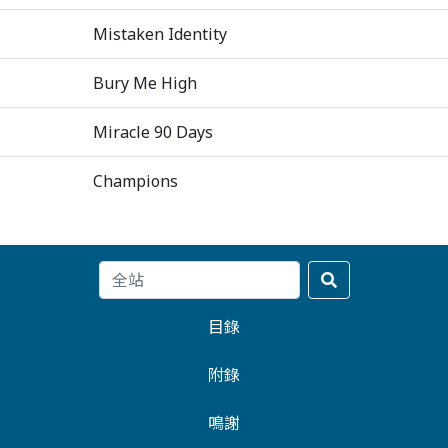
Mistaken Identity
Bury Me High
Miracle 90 Days
Champions
目錄
附錄
鳴謝