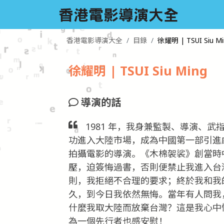
香港電影導演大全
目錄
徐耀明 | TSUI Siu Mi
徐耀明 | TSUI Siu Ming
導演的話
1981 年，我身兼監製、導演、
功進入大陸市場，成為中國第一部引進
拍攝電影的導演。《木棉袈裟》創當時
壓，迫簽悔過書，否則便禁止我進入台
則，我拒絕不合理的要求；終於我和我
久，到今日我依然無悔。當年有人問我
什麼我取大陸而放棄台灣？這是我心中
為一個先行者也感安慰！