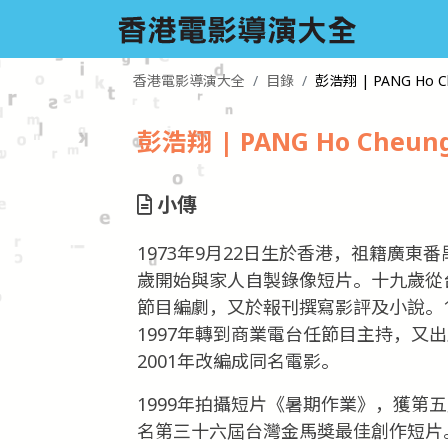
香港電影導演大全
目錄
彭浩翔 | PANG Ho C
彭浩翔 | PANG Ho Cheun
小傳
1973年9月22日生於香港，祖籍廣東
歲開始與家人自製錄像短片。十九歲從
節目編劇，又於報刊撰寫影評及小說。1
1997年轉到商業電台任節目主持，又
2001年改編成同名電影。
1999年拍攝短片《暑期作業》，獲第
名第三十六屆台灣金馬獎最佳創作短片。