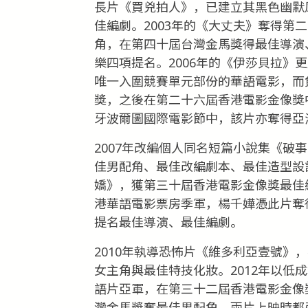
長片《買兇拍人》，已建立其黑色幽默
佳編劇。2003年的《大丈夫》奪得第
角，在第四十屆台灣金馬獎得最佳導演
樂四項提名。2006年的《伊莎貝拉》
唯一入圍競賽單元部份的華語電影，而
獎，之後在第二十六屆香港電影金像獎
牙波爾圖國際電影節中，該片亦奪得亞
2007年改編個人同名短篇小說集《破
佳男配角、最佳改編劇本、最佳造型設計
嬌》，獲第三十屆香港電影金像獎最佳編
港華語電影票房季軍，楊千嬅憑此片奪
提名最佳導演、最佳編劇。
2010年執導恐怖片《維多利亞壹號》
女主角與最佳特技化妝。2012年以低
語片亞軍，在第三十二屆香港電影金像
灣金馬獎奪最佳男配角。兩片上映時都