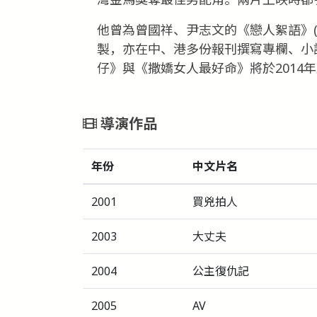
他曾為曾國祥、尹志文的《戀人絮語》(20
製，亦在中、港多份報刊撰寫專欄、小
仔》與《撒嬌女人最好命》將於2014
導演作品
年份
中文片名
2001
買兇拍人
2003
大丈夫
2004
公主復仇記
2005
AV