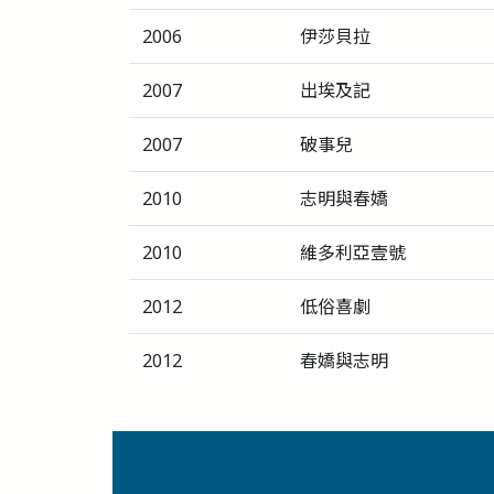
2006
伊莎貝拉
2007
出埃及記
2007
破事兒
2010
志明與春嬌
2010
維多利亞壹號
2012
低俗喜劇
2012
春嬌與志明