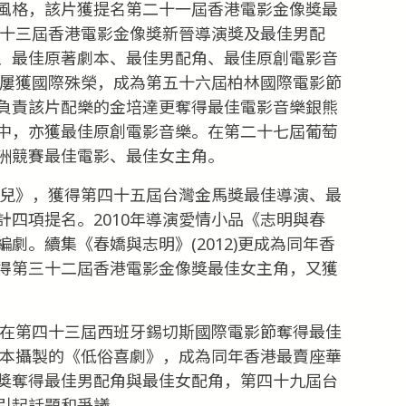
風格，該片獲提名第二十一屆香港電影金像獎最
二十三屆香港電影金像獎新晉導演獎及最佳男配
、最佳原著劇本、最佳男配角、最佳原創電影音
更屢獲國際殊榮，成為第五十六屆柏林國際電影節
負責該片配樂的金培達更奪得最佳電影音樂銀熊
中，亦獲最佳原創電影音樂。在第二十七屆葡萄
洲競賽最佳電影、最佳女主角。
事兒》，獲得第四十五屆台灣金馬獎最佳導演、最
四項提名。2010年導演愛情小品《志明與春
劇。續集《春嬌與志明》(2012)更成為同年香
得第三十二屆香港電影金像獎最佳女主角，又獲
，在第四十三屆西班牙錫切斯國際電影節奪得最佳
成本攝製的《低俗喜劇》，成為同年香港最賣座華
獎奪得最佳男配角與最佳女配角，第四十九屆台
引起話題和爭議。