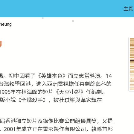
主頁
heung
g
番禺。初中因看了《英雄本色》而立志當導演。14
台灣輟學回港，進入亞洲電視擔任喜劇綜藝科的
995年在林海峰的短片《天空小說》任編劇。
出版小說《全職殺手》，被杜琪峯與韋家輝在
五屆香港獨立短片及錄像比賽公開組優異獎，又提
2001年成立正在電影製作有限公司，執導首部