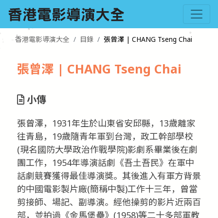
香港電影導演大全
目錄
張曾澤 | CHANG Tseng Chai
張曾澤 | CHANG Tseng Chai
小傳
張曾澤，1931年生於山東省安邱縣，13歲離家
往青島，19歲隨青年軍到台灣，政工幹部學校
(現名國防大學政治作戰學院)影劇系畢業後在劇
團工作，1954年導演話劇《吾土吾民》在軍中
話劇競賽獲得最佳導演獎。其後進入有軍方背景
的中國電影製片廠(簡稱中製)工作十三年，曾當
剪接師、場記、副導演。經他操剪的影片近兩百
部，並拍過《金馬堡壘》(1958)等二十多部軍教