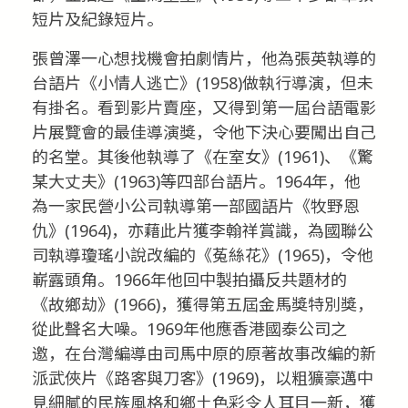
短片及紀錄短片。
張曾澤一心想找機會拍劇情片，他為張英執導的
台語片《小情人逃亡》(1958)做執行導演，但未
有掛名。看到影片賣座，又得到第一屆台語電影
片展覽會的最佳導演獎，令他下決心要闖出自己
的名堂。其後他執導了《在室女》(1961)、《驚
某大丈夫》(1963)等四部台語片。1964年，他
為一家民營小公司執導第一部國語片《牧野恩
仇》(1964)，亦藉此片獲李翰祥賞識，為國聯公
司執導瓊瑤小說改編的《菟絲花》(1965)，令他
嶄露頭角。1966年他回中製拍攝反共題材的
《故鄉劫》(1966)，獲得第五屆金馬獎特別獎，
從此聲名大噪。1969年他應香港國泰公司之
邀，在台灣編導由司馬中原的原著故事改編的新
派武俠片《路客與刀客》(1969)，以粗獷豪邁中
見細膩的民族風格和鄉土色彩令人耳目一新，獲