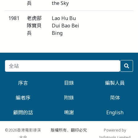
兵
the Sky
1981
老虎部
Lao Hu Bu
隊寶貝
Dui Bao Bei
兵
Bing
序言
目錄
編製人員
編者序
附錄
简体
顧問的話
鳴謝
English
©2026香港電影導演
版權所有．翻印必究
Powered by
大全
Infotools Limited