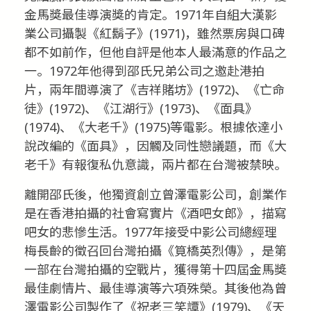
金馬獎最佳導演獎的肯定。1971年自組大漢影
業公司攝製《紅鬍子》(1971)，雖然票房與口碑
都不如前作，但他自評是他本人最滿意的作品之
一。1972年他得到邵氏兄弟公司之邀赴港拍
片，兩年間導演了《吉祥賭坊》(1972)、《亡命
徒》(1972)、《江湖行》(1973)、《面具》
(1974)、《大老千》(1975)等電影。根據依達小
說改編的《面具》，因觸及同性戀議題，而《大
老千》有報復私仇意識，兩片都在台灣被禁映。
離開邵氏後，他獨資創立曾澤電影公司，創業作
是在香港拍攝的社會寫實片《酒吧女郎》，描寫
吧女的悲慘生活。1977年接受中影公司總經理
梅長齡的徵召回台灣拍攝《筧橋英烈傳》，是第
一部在台灣拍攝的空戰片，獲得第十四屆金馬獎
最佳劇情片、最佳導演等六項殊榮。其後他為曾
澤電影公司製作了《祝老三笑譚》(1979)、《天