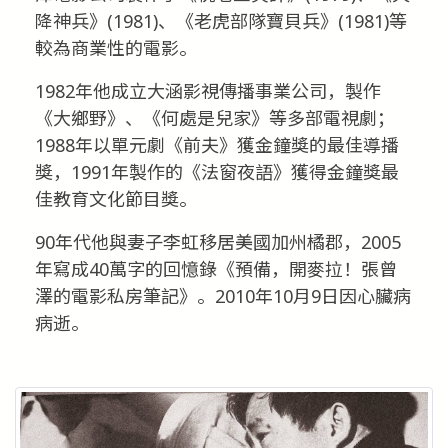
降神兵》(1981)、《老虎部隊寶貝兵》(1981)等
較為商業性的電影。
1982年他成立大涵影視傳播事業公司，製作
《大鄉野》、《何處是兒家》等多部電視劇；
1988年以單元劇《前夫》獲金鐘獎的最佳導播
獎，1991年製作的《法窗夜語》獲得金鐘獎最
佳教育文化節目獎。
90年代他與妻子李虹移居美國加州橘郡，2005
年寫成40萬字的回憶錄《預備，開麥拉！張曾
澤的電影私房筆記》。2010年10月9日因心臟病
病逝。