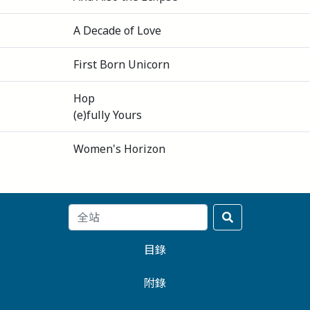
A Decade of Love
First Born Unicorn
Hop
(e)fully Yours
Women's Horizon
目錄
附錄