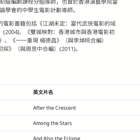
的初級編劇課程分組導師，也曾於香港演藝學院當
評論學會的中學生電影計劃導師。
主編的電影書籍包括《江湖未定：當代武俠電影的域
》(2004)、《雙城映對：香港城市與香港電影初
影回顧》、《一一重現 楊德昌》（與李焯桃合編）
初探》（與周思中合編）(2011)。
英文片名
After the Crescent
Among the Stars
And Also the Eclipse