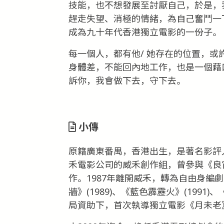
技能，也不想發展至討厭自己，於是，
趕走失望、消極的情緒，為自己奮鬥一
成為九十年代香港獨立電影的一份子。
每一個人，都有他/ 她存在的位置，
身體差，不能回內地工作，也是一個藉
訴你，我會做下去，守下去。
小傳
原籍廣東番禺，香港出生，是著名影評人
禾電影公司的威禾創作組，曾參與《良
作。1987年離開威禾，轉為自由身編劇
牆》(1989)、《藍色霹靂火》(1991)
局資助下，首次執導獨立電影《月未老