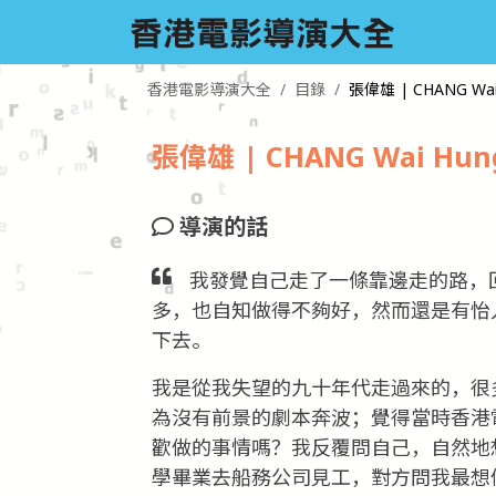
香港電影導演大全
目錄
張偉雄 | CHANG Wai 
張偉雄 | CHANG Wai Hung
導演的話
我發覺自己走了一條靠邊走的路，
多，也自知做得不夠好，然而還是有怡
下去。
我是從我失望的九十年代走過來的，很
為沒有前景的劇本奔波；覺得當時香港
歡做的事情嗎？我反覆問自己，自然地
學畢業去船務公司見工，對方問我最想