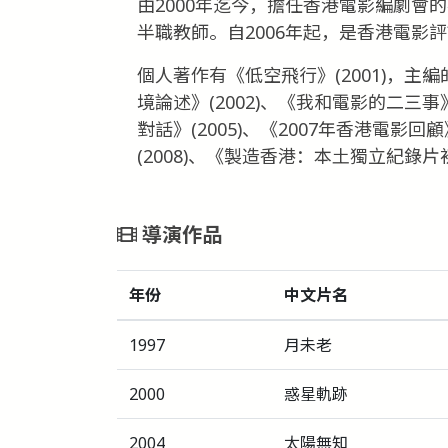
由2000年迄今，擔任香港電影編劇會
半職教師。自2006年起，是香港電影
個人著作有《低空飛行》(2001)，
境論述》(2002)、《我和電影的二三事
對話》(2005)、《2007年香港電
(2008)、《製造香港：本土獨立紀錄片
導演作品
年份
中文片名
1997
月未老
2000
惑星軌跡
2004
太陽無知