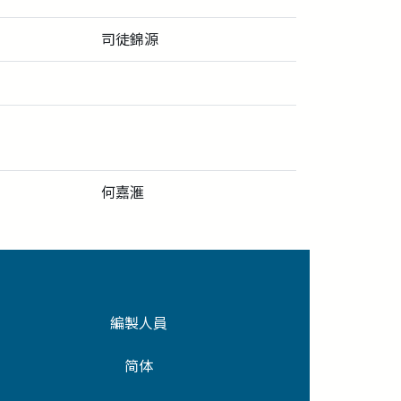
司徒錦源
何嘉滙
編製人員
简体