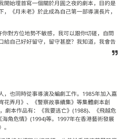
我開始埋首寫一個關於月圓之夜的劇本，目的是
下，《月未老》於此成為自己第一部導演長片，
或許你對方位地勢不敏感，我可以跟你切磋，自問
口給自己好好留守，留守甚麼？我知道，我會告
，也同時從事導演及編劇工作。1985年加入嘉
宵花弄月》、《警察故事續集》等集體劇本創
，劇本作品有：《我要逃亡》(1988)、《飛越危
、《海角危情》(1994)等。1997年在香港藝術發展
》。