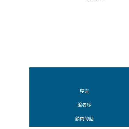
序言
編者序
顧問的話