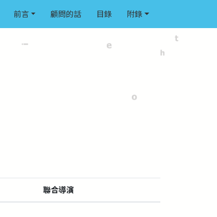
前言
顧問的話
目錄
附錄
聯合導演