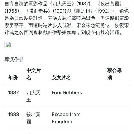
自導自演的電影作品《四大天王》(1987)、《殺出黃國》
(1988)、《喋血奇兵》(1991)與《龍之根》(1992)中，角色
是為自己度身訂造，表演與武打戲較為出色。但這幾部電影
票房平平，而這時港片步入低潮，宋金來急流勇退，恢復宋
錦成之名回到粵劇戲班做擊樂領導，到現在仍甚為活躍。
導演作品
中文片
聯合導
年份
名
英文片名
演
1987
四大天
Four Robbers
王
1988
殺出黃
Escape from
國
Kingdom