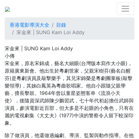
香港電影導演大全
目錄
宋金來 | SUNG Kam Loi Addy
宋金來 | SUNG Kam Loi Addy
小傳
宋金來，原名宋錦成，藝名大細眼(台灣版本寫作大小眼)，
原籍廣東新會。他出生於粵劇世家，父親宋樹芬(藝名白醒
芬)是粵劇演員及敲擊樂手，其兄宋錦榮是粵劇團掌板(敲擊
樂領導)，其姊白鳳英為粵曲歌唱家。他自小跟隨父親學
藝，擅長擊鼓。1964年曾以童星姿態客串《流浪小天
使》，後隨資深武師陳少鵬習武，七十年代初起擔任武師與
演員，參演電影近百部，但大多是不起眼的小角色，只有在
麗的電視劇集《大丈夫》(1977)中演的警察令人留下較深印
象。
除了做演員，他還做過編劇、導演、監製與動作指導。在他