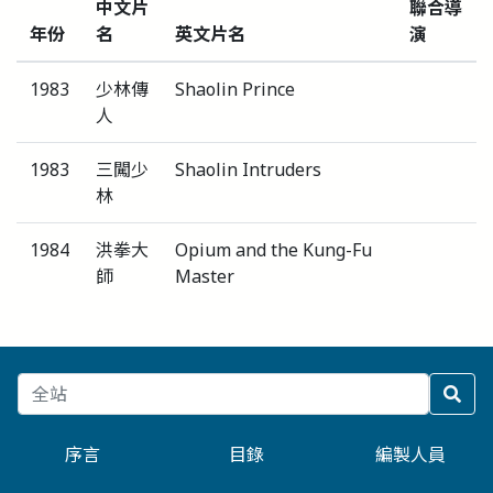
中文片
聯合導
年份
名
英文片名
演
1983
少林傳
Shaolin Prince
人
1983
三闖少
Shaolin Intruders
林
1984
洪拳大
Opium and the Kung-Fu
師
Master
序言
目錄
編製人員