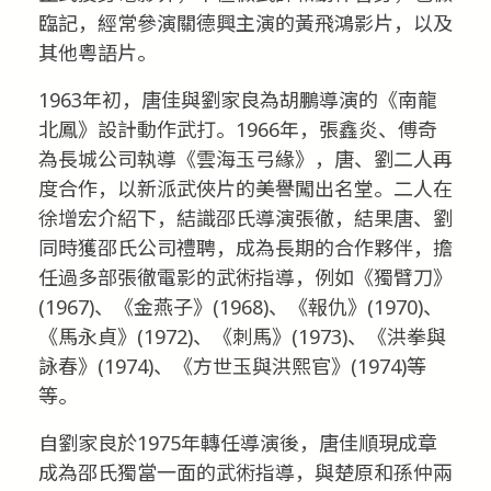
臨記，經常參演關德興主演的黃飛鴻影片，以及
其他粵語片。
1963年初，唐佳與劉家良為胡鵬導演的《南龍
北鳳》設計動作武打。1966年，張鑫炎、傅奇
為長城公司執導《雲海玉弓緣》，唐、劉二人再
度合作，以新派武俠片的美譽闖出名堂。二人在
徐增宏介紹下，結識邵氏導演張徹，結果唐、劉
同時獲邵氏公司禮聘，成為長期的合作夥伴，擔
任過多部張徹電影的武術指導，例如《獨臂刀》
(1967)、《金燕子》(1968)、《報仇》(1970)、
《馬永貞》(1972)、《刺馬》(1973)、《洪拳與
詠春》(1974)、《方世玉與洪熙官》(1974)等
等。
自劉家良於1975年轉任導演後，唐佳順現成章
成為邵氏獨當一面的武術指導，與楚原和孫仲兩