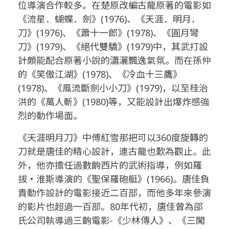
位導演合作較多。在楚原改編古龍原著的電影如
《流星．蝴蝶．劍》(1976)、《天涯．明月．
刀》(1976)、《蕭十一郎》(1978)、《圓月彎
刀》(1979)、《絕代雙驕》(1979)中，其武打設
計頗能配合原著小說的瀟灑飄逸氣氛。而在孫仲
的《笑傲江湖》(1978)、《冷血十三鷹》
(1978)、《風流斷劍小小刀》(1979)，以至桂治
洪的《萬人斬》(1980)等，又能設計出爆炸感強
烈的動作場面。
《天涯明月刀》中傅紅雪那把可以360度旋轉的
刀就是唐佳的精心設計，連古龍也歎為觀止。此
外，他亦擔任過數齣西片的武術指導，例如羅
拔‧淮斯導演的《聖保羅砲艇》(1966)。唐佳負
責動作設計的電影接近二百部，而他多年來參演
的影片也超過一百部。80年代初，唐佳曾為邵
氏公司執導過三齣電影-《少林傳人》、《三闖