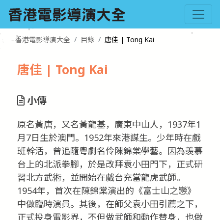
香港電影導演大全
目錄
唐佳 | Tong Kai
唐佳 | Tong Kai
小傳
原名黃唐，又名黃龍基，廣東中山人，1937年1
月7日生於澳門。1952年來港謀生。少年時在戲
班幹活，曾追隨粵劇名伶陳錦棠學藝。因為羡慕
台上的北派拳腳，於是改拜袁小田門下，正式研
習北方武術，並開始在戲台充當龍虎武師。
1954年，首次在陳錦棠演出的《富士山之戀》
中做臨時演員。其後，在師父袁小田引薦之下，
正式投身電影界，不但做武師和動作替身，也做