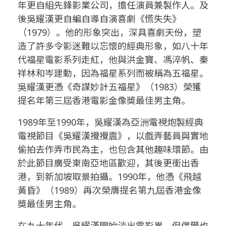
年更自組先鋒影業公司，擔任演員兼製作人。及
後吳耀漢更自編自導自演喜劇《慌失失》
（1979）。他的形象突出，深具喜劇天份，塑
造了許多令影迷難以忘懷的經典形象，如八十年
代福星電影系列走紅，他與洪金寶、馮淬帆、秦
祥林和岑建勳，因為福星系列而被稱為五福星。
吳耀漢更憑《奇謀妙計五福星》（1983）榮獲
提名年第三屆香港電影金像獎最佳男主角。
1989年至1990年，吳耀漢為亞洲電視炮製經典
電視節目《吳耀漢攪攪震》，以戲弄藝員與實地
偷拍去作弄市民為主，也包含其他趣味環節。由
於此節目廣受東南亞地區歡迎，其後更衝出香
港，到新加坡取景拍攝。1990年，他憑《飛越
黃昏》（1989）再次榮膺提名第九屆香港金像
獎最佳男主角。
在九十年代，吳耀漢開始淡出電影界，但偶爾也