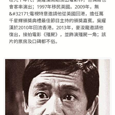
會客串演出；1997年移民英國。2009年，無
&#32171;電視特意邀請他從英國回港，擔任萬
千星輝頒獎典禮最佳節目主持的頒獎嘉賓。吳耀
漢於2010年回流香港。2013年，麥浚龍邀請他
復出，接拍電影《殭屍》，並飾演殭屍一角；該
片的票房及口碑都不俗。