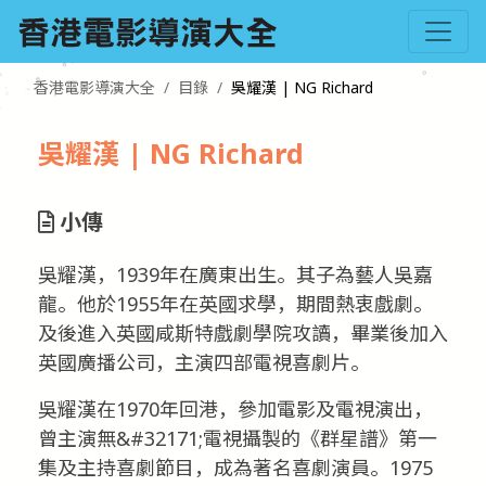
香港電影導演大全
目錄
吳耀漢 | NG Richard
吳耀漢 | NG Richard
小傳
吳耀漢，1939年在廣東出生。其子為藝人吳嘉
龍。他於1955年在英國求學，期間熱衷戲劇。
及後進入英國咸斯特戲劇學院攻讀，畢業後加入
英國廣播公司，主演四部電視喜劇片。
吳耀漢在1970年回港，參加電影及電視演出，
曾主演無&#32171;電視攝製的《群星譜》第一
集及主持喜劇節目，成為著名喜劇演員。1975