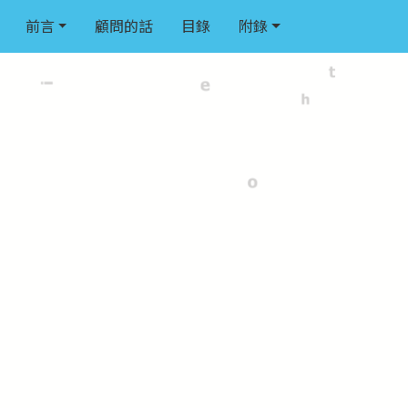
前言
顧問的話
目錄
附錄