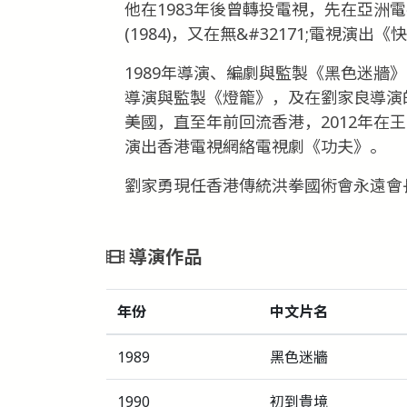
他在1983年後曾轉投電視，先在亞洲電
(1984)，又在無&#32171;電視演出《
1989年導演、編劇與監製《黑色迷牆》(1
導演與監製《燈籠》，及在劉家良導演的
美國，直至年前回流香港，2012年在王家
演出香港電視網絡電視劇《功夫》。
劉家勇現任香港傳統洪拳國術會永遠會
導演作品
年份
中文片名
1989
黑色迷牆
1990
初到貴境