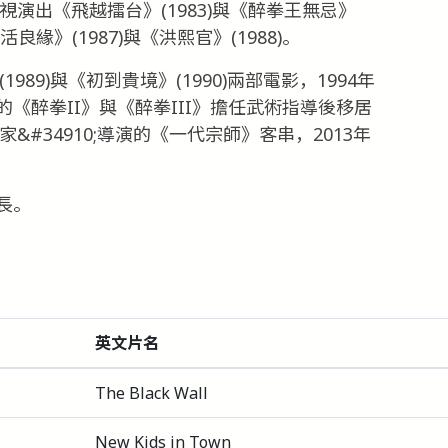
視演出《飛越擂台》(1983)與《醉拳王無忌》
快活良緣》(1987)與《洪熙官》(1988)。
989)與《初到貴境》(1990)兩部電影，1994年
《醉拳II》與《醉拳III》擔任武術指導後移居
&#34910;導演的《一代宗師》客串，2013年
長。
英文片名
The Black Wall
New Kids in Town