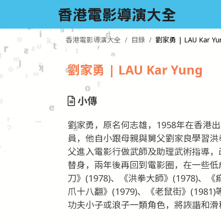
香港電影導演大全
目錄
劉家勇 | LAU Kar Yu
劉家勇 | LAU Kar Yung
小傳
劉家勇，原名何志雄，1958年在香港
員，他自小跟母親與舅父劉家良學習洪拳
父進入電影行做武師及助理武術指導，改
替身，兩年後再回到電影圈，在一些低
刀》(1978)、《洪拳大師》(1978)、
爪十八翻》(1979)、《老鼠街》(19
功夫小子或浪子一類角色，將詼諧和滑