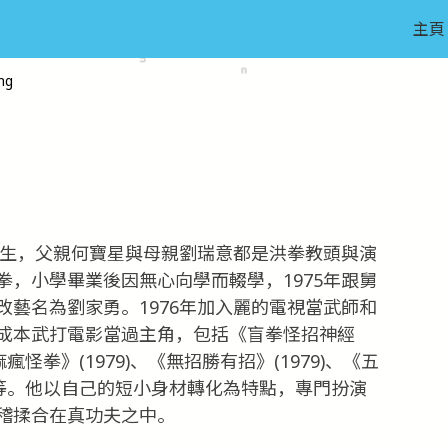
主頁
ng
出生，父親何寶星與母親劉瑞意都是洪拳教頭與演
，小學畢業後因無心向學而輟學，1975年跟舅
藝名為劉家勇。1976年加入麗的電視當武師和
成本武打電影當過主角，包括《盲拳怪招神經
《痲瘋怪拳》(1979)、《無招勝有招》(1979)、《五
81)等。他以自己的短小身材轉化為特點，專門扮演
稽揉合在真功夫之中。