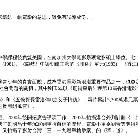
來總結一齣電影的意思，難免有誤導成份。」
成中學課程後負笈美國，在南加州大學電影系獲電影碩士學位。七十
981)、《臨歧》中梁朝偉主演的《歧途》單元(1983)、《香江歲月
邊緣青少年的真實面貌，成為香港電影新浪潮重要作品之一，也
延續他對社會問題的關切，其中劉玉翠以《廟街皇后》獲第10屆香港
)》和《五億探長雷洛傳II之父子情仇》，兩片累計5,300萬港元
之反黑組風雲》。
2000年後開拓廣告導演工作，2005年拍攝港台外判計劃《十
映了劉國昌十年沉寂到重拾自信的歷程。電影不單令劉青雲奪得第
》，又拍攝了影射台灣「三．一九選舉槍擊案」的《彈．道》。