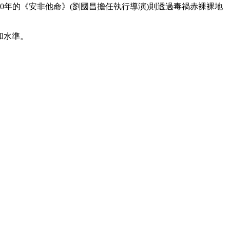
0年的《安非他命》(劉國昌擔任執行導演)則透過毒禍赤裸裸地
和水準。