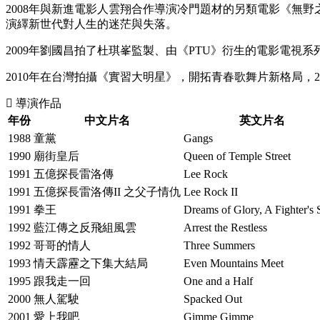
2008年與新進電影人雲翔合作導演冷門題材的另類電影《無野
演繹新世代對人生的迷茫與失落。
2009年劉國昌拍了杜琪峯監製、由《PTU》衍生的電影電
2010年在台灣拍攝《實習大明星》，開拓青春歌舞片新格局，
導演作品
年份
中文片名
英文片名
1988
童黨
Gangs
1990
廟街皇后
Queen of Temple Street
1991
五億探長雷洛傳
Lee Rock
1991
五億探長雷洛傳II 之父子情仇
Lee Rock II
1991
拳王
Dreams of Glory, A Fighter's 
1992
藍江傳之反飛組風雲
Arrest the Restless
1992
哥哥的情人
Three Summers
1993
情天霹靂之下集大結局
Even Mountains Meet
1995
跟我走一回
One and a Half
2000
無人駕駛
Spacked Out
2001
愛上我吧
Gimme Gimme