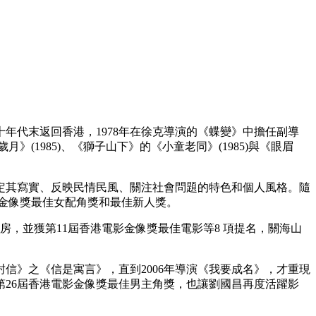
年代末返回香港，1978年在徐克導演的《蝶變》中擔任副導
》(1985)、《獅子山下》的《小童老同》(1985)與《眼眉
奠定其寫實、反映民情民風、關注社會問題的特色和個人風格。隨
電影金像獎最佳女配角獎和最佳新人獎。
票房，並獲第11屆香港電影金像獎最佳電影等8 項提名，關海山
封信》之《信是寓言》，直到2006年導演《我要成名》，才重現
26屆香港電影金像獎最佳男主角獎，也讓劉國昌再度活躍影