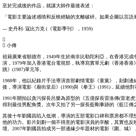
至於完成後的作品，就讓大師作最後表述：
「電影主要論述感情和反映經驗的支離破碎。如果企圖以言語
--- 史丹利‧ 寇比力克 (《電影季刊》，1959)
小傳
祖籍廣東省順德市，1949年生於南非比勒陀利亞，在香港完
演，1979年加入香港電台電視部，執導寫實單元劇《香港香港》(1
跳》(1987)單元等。
1988年，他以紀錄片手法導演首部劇情電影《童黨》，刻劃
後，導演電影《廟街皇后》(1990)與《拳王》(1991)，
1991年開拍以貪污探長呂樂為原型的《五億探長雷洛傳(雷老虎
得到最佳男配角獎。次年又拍了另一探長藍剛事跡的《藍江傳
其後十年劉國昌陷入低潮，導演的五部電影口碑和票房都不理想。
他的功力。影片刻劃一個不得意的電影演員的辛酸，其實也反
壇。2007年劉國昌拍成另一部邊緣少年題材的電影《圍。城