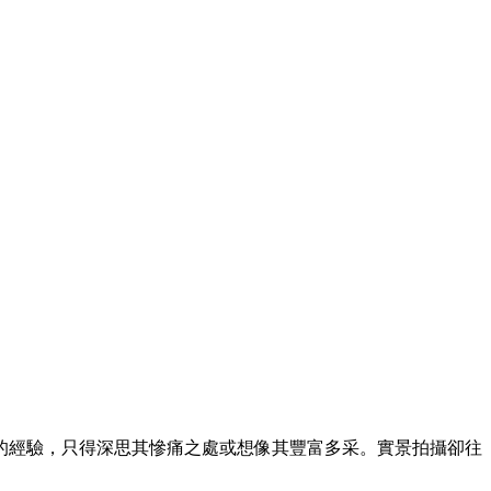
的經驗，只得深思其慘痛之處或想像其豐富多采。實景拍攝卻往