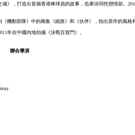
之城》，打造出首個香港棒球員的故事，也牽涉同性戀情節。201
視系列《機動部隊》中的兩集《絕路》和《伙伴》，拍出原作的風格
2011年在中國內地拍攝《決戰百貨門》。
聯合導演
Story