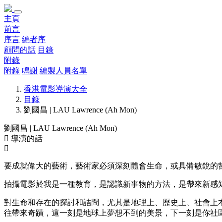
主頁
前言
序言
編者序
顧問的話
目錄
附錄
附錄
鳴謝
編製人員名單
香港電影導演大全
目錄
劉國昌 | LAU Lawrence (Ah Mon)
劉國昌 | LAU Lawrence (Ah Mon)
導演的話
要成就偉大的藝術，藝術家必須深刻體會生命，或具備敏銳的
拍攝電影於我是一種教育，是認識新事物的方法，是帶來新感
對生命和存在的探討和詰問，尤其是地理上、歷史上、社會上
往帶來奇蹟，這一刻是地球上夢想不到的美景，下一刻是你社