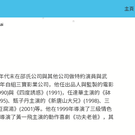
主頁
ai
年代末在邵氏公司與其他公司做特約演員與武
0年自組三寶影業公司，他任出品人與監製的電影
0)與《四度誘惑》(1991)，任達華主演的《砵
995)、甄子丹主演的《新唐山大兄》(1998)、三
豆腐湯》(2001)等。他在1999年導演了三級情色
年導演了黃一飛主演的動作喜劇《功夫老爸》，其