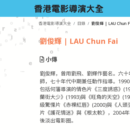
香港電影導演大全
目錄
劉俊輝 | LAU Chun F
劉俊輝 | LAU Chun Fai
小傳
劉俊輝，曾用劉飛、劉輝作藝名。六十
師，七十年代中期兼任動作指導。199
包括何藩導演的情色片《三度誘惑》(199
蘭街大少》(1993)與《旺角的天空》(1
級驚慄片《赤裸紅唇》(2000)與《人頭
片《護花情迷》與《根太軟》，2004
後淡出電影圈。