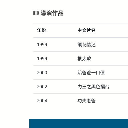
導演作品
年份
中文片名
1999
護花情迷
1999
根太軟
2000
給爸爸一口價
2002
力王之黑色擂台
2004
功夫老爸