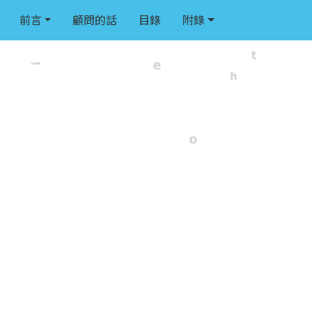
前言
顧問的話
目錄
附錄